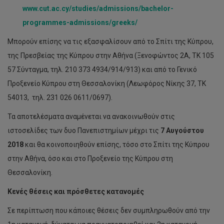
www.cut.ac.cy/studies/admissions/bachelor-
programmes-admissions/greeks/
Μπορούν επίσης να τις εξασφαλίσουν από το Σπίτι της Κύπρου,
της Πρεσβείας της Κύπρου στην Αθήνα (Ξενοφώντος 2Α, ΤΚ 105
57 Σύνταγμα, τηλ. 210 373 4934/914/913) και από το Γενικό
Προξενείο Κύπρου στη Θεσσαλονίκη (Λεωφόρος Νίκης 37, ΤΚ
54013, τηλ. 231 026 0611/0697).
Τα αποτελέσματα αναμένεται να ανακοινωθούν στις
ιστοσελίδες των δυο Πανεπιστημίων μέχρι τις
7 Αυγούστου
2018
και θα κοινοποιηθούν επίσης, τόσο στο Σπίτι της Κύπρου
στην Αθήνα, όσο και στο Προξενείο της Κύπρου στη
Θεσσαλονίκη.
Κενές θέσεις και πρόσθετες κατανομές
Σε περίπτωση που κάποιες θέσεις δεν συμπληρωθούν από την