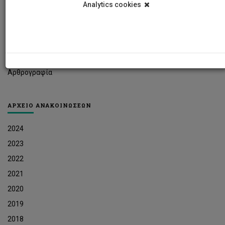
Analytics cookies
Φοιτητικά Νέα
Ερευνητικά Νέα
Ευκαιρίες Εργοδότησης
Δελτία Τύπου
Αρθρογραφία
ΑΡΧΕΙΟ ΑΝΑΚΟΙΝΩΣΕΩΝ
2024
2023
2022
2021
2020
2019
2018