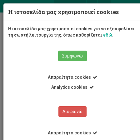
ΕΛ
EN
Η ιστοσελίδα μας χρησιμοποιεί cookies
Togg
Η ιστοσελίδα μας χρησιμοποιεί cookies για να εξασφαλίσει
navig
τη σωστή λειτουργία της, όπως καθορίζεται
εδώ
.
Συμφωνώ
Νέα και Ανακοινώσεις
Άρθρο
Απαραίτητα cookies
Analytics cookies
Διαφωνώ
ΚΑΤΗΓΟΡΙΕΣ
Νέα και Ανακοινώσεις
Απαραίτητα cookies
Συνέδρια