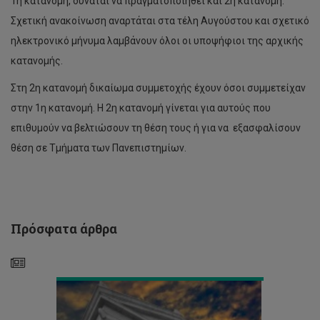
1η κατανομή, δύναται να πραγματοποιηθεί και 2η κατανομή.
Σχετική ανακοίνωση αναρτάται στα τέλη Αυγούστου και σχετικό
ηλεκτρονικό μήνυμα λαμβάνουν όλοι οι υποψήφιοι της αρχικής
κατανομής.
Στη 2η κατανομή δικαίωμα συμμετοχής έχουν όσοι συμμετείχαν
στην 1η κατανομή. Η 2η κατανομή γίνεται για αυτούς που
επιθυμούν να βελτιώσουν τη θέση τους ή για να εξασφαλίσουν
θέση σε Τμήματα των Πανεπιστημίων.
Πρόγραμμα
εγγραφών
Εαρινού
Εξαμήνου
Πρόσφατα άρθρα
2018-
19