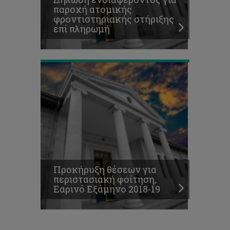
φοίτηση,
παροχή ατομικής
Εαρινό
φροντιστηριακής στήριξης
Εξάμηνο
επί πληρωμή
2018-
19
Προκήρυξη θέσεων για
περιστασιακή φοίτηση,
Εαρινό Εξάμηνο 2018-19