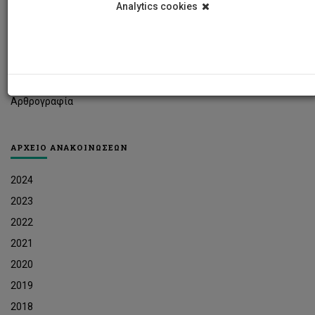
Analytics cookies
Φοιτητικά Νέα
Ερευνητικά Νέα
Ευκαιρίες Εργοδότησης
Δελτία Τύπου
Αρθρογραφία
ΑΡΧΕΙΟ ΑΝΑΚΟΙΝΩΣΕΩΝ
2024
2023
2022
2021
2020
2019
2018