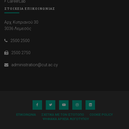
CareerLab
ΣΤΟΙΧΕΙΑ ΕΠΙΚΟΙΝΩΝΙΑΣ
Αρχ. Κυπριανού 30
3036 Λεμεσός
2500 2500
2500 2750
administration@cut.ac.cy
ΕΠΙΚΟΙΝΩΝΊΑ
ΣΧΕΤΙΚΆ ΜΕ ΤΟΝ ΙΣΤΌΤΟΠΟ
COOKIE POLICY
ΨΗΦΙΑΚΆ ΑΡΧΕΊΑ ΛΟΓΌΤΥΠΟΥ