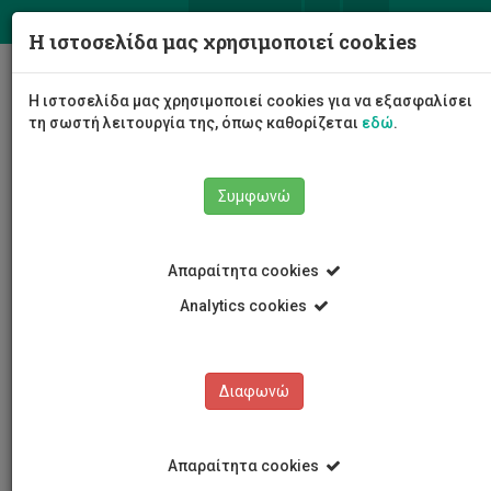
ΕΛ
EN
Η ιστοσελίδα μας χρησιμοποιεί cookies
Togg
Η ιστοσελίδα μας χρησιμοποιεί cookies για να εξασφαλίσει
navig
τη σωστή λειτουργία της, όπως καθορίζεται
εδώ
.
Συμφωνώ
Νέα και Ανακοινώσεις
Άρθρο
Απαραίτητα cookies
Analytics cookies
Διαφωνώ
ΚΑΤΗΓΟΡΙΕΣ
Νέα και Ανακοινώσεις
Απαραίτητα cookies
Συνέδρια