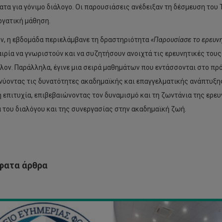
ατα για γόνιμο διάλογο. Οι παρουσιάσεις ανέδειξαν τη δέσμευση του 
ργατική μάθηση.
BuildSkills
Academy
ν, η εβδομάδα περιελάμβανε τη δραστηριότητα
«Παρουσίασε το ερευνη
ΗΣΙΑ
στο
αιρία να γνωριστούν και να συζητήσουν ανοιχτά τις ερευνητικές τους
ΝΙΚΗ
CASE25:
ΝΕΛΕΥΣΗ
Παρουσίαση
λον. Παράλληλα, έγινε μια σειρά μαθημάτων που εντάσσονται στο π
Υ
της
νύοντας τις δυνατότητες ακαδημαϊκής και επαγγελματικής ανάπτυξη
ΜΑΤΕΙΟΥ
Ακαδημίας
ΗΜΕΡΙΑΣ
και
 επιτυχία, επιβεβαιώνοντας τον δυναμισμό και τη ζωντάνια της ερευ
ΙΤΗΤΩΝ
του
 του διαλόγου και της συνεργασίας στην ακαδημαϊκή ζωή.
Υ
μέλλοντος
ΧΝΟΛΟΓΙΚΟΥ
των
ΝΕΠΙΣΤΗΜΙΟΥ
δεξιοτήτων
ΠΡΟΥ
στην
Α
πράσινη
και
ατα άρθρα
ΟΣ
ψηφιακή
4
κατασκευή