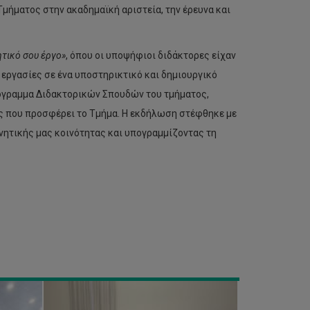
Τμήματος στην ακαδημαϊκή αριστεία, την έρευνα και
τικό σου έργο»
, όπου οι υποψήφιοι διδάκτορες είχαν
 εργασίες σε ένα υποστηρικτικό και δημιουργικό
Υπογραφή
Πρωτοκόλλου
ρόγραμμα Διδακτορικών Σπουδών του τμήματος,
Συνεργασίας
ς που προσφέρει το Τμήμα. Η εκδήλωση στέφθηκε με
μεταξύ
του
νητικής μας κοινότητας και υπογραμμίζοντας τη
ΤΕΠΑΚ
και
του
Project
Management
Institute
(PMI)
Cyprus
Chapter