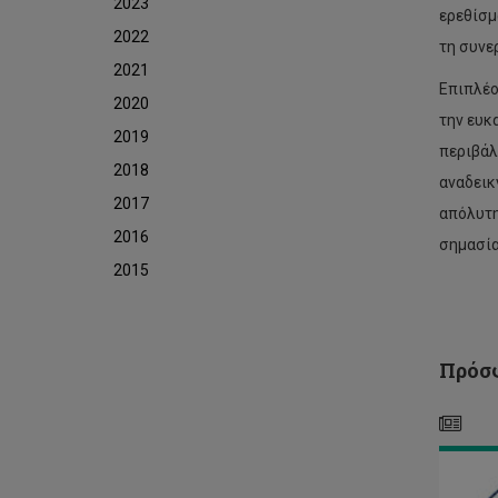
2023
ερεθίσμ
2022
τη συνε
2021
Επιπλέο
ΕΤ
2020
την ευκ
ΓΕ
2019
ΣΥ
περιβάλ
ΤΟ
2018
αναδεικ
ΣΩ
2017
ΕΥ
απόλυτη
ΦΟ
2016
σημασία
ΤΟ
2015
ΤΕ
ΠΑ
ΚΥ
ΓΙ
ΤΟ
Πρόσφ
ΕΤ
202