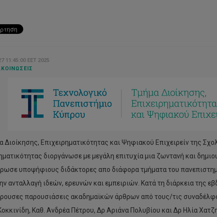
7 11:45:00 EET 2025
ΚΟΙΝΏΣΕΙΣ
α Διοίκησης, Επιχειρηματικότητας και Ψηφιακού Επιχειρείν της Σχο
ηματικότητας διοργάνωσε με μεγάλη επιτυχία μια ζωντανή και δημι
ρωσε υποψήφιους διδάκτορες απο διάφορα τμήματα του πανεπιστημί
ην ανταλλαγή ιδεών, ερευνών και εμπειριών. Κατά τη διάρκεια της ε
ρουσες παρουσιάσεις ακαδημαϊκών άρθρων από τους/τις συναδέλφο
Κοκκινίδη, Καθ. Ανδρέα Πέτρου, Δρ Αριάνα Πολυβίου και Δρ Ηλία Χατ