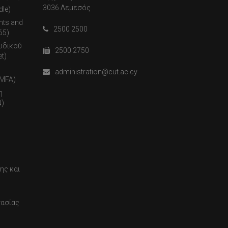
3036 Λεμεσός
dle)
nts and
2500 2500
65)
ωδικού
2500 2750
t)
administration@cut.ac.cy
(MFA)
η
)
ης και
τασίας