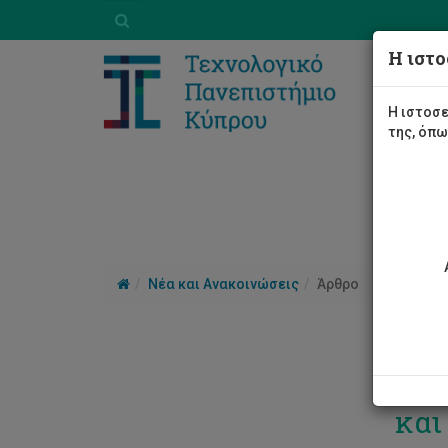
Η ιστο
Η ιστοσε
της, όπ
Νέα και Ανακοινώσεις
Άρθρο
Εβδ
και