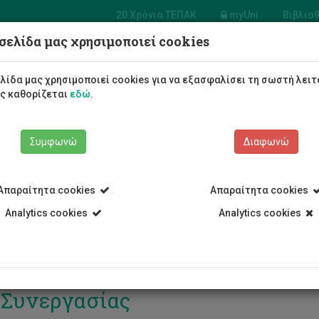
20 Χρόνια ΤΕΠΑΚ
myUni
Βιβλιο
σελίδα μας χρησιμοποιεί cookies
Φοιτητές/τριες
Σπουδές
λίδα μας χρησιμοποιεί cookies για να εξασφαλίσει τη σωστή λειτ
ως καθορίζεται
εδώ
.
Συμφωνώ
Διαφωνώ
Απαραίτητα cookies
Απαραίτητα cookies
Analytics cookies
Analytics cookies
ομάδα Διδακτορικών Σπουδών –
 Συνεργασίας