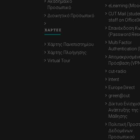
Ακαδημαϊκό
eLearning (Moo
Προσωπικό
CUT Mail (stude
Διοικητικό Προσωπικό
staff on Office3
Επανέκδοση Κ
ΧΑΡΤΕΣ
(Password Rese
Multi Factor
Χάρτης Πανεπιστημίου
Authentication 
Χάρτης Πλοήγησης
Απομακρυσμέν
Virtual Tour
Πρόσβαση (VPN
cut-radio
Intent
Europe Direct
green@cut
Δίκτυο Ενίσχυσ
Ανάπτυξης της
Μάθησης
Πολιτική Προσ
Δεδομένων
Προσωπικού