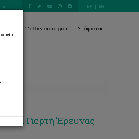
θήκη
ΕΛ
EN
Έρευνα
Το Πανεπιστήμιο
Απόφοιτοι
ουργία
 Μια Γιορτή Έρευνας