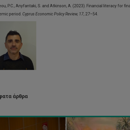
ou, P.C., Anyfantaki, S. and Atkinson, A. (2023). Financial literacy for fi
emic period.
Cyprus Economic Policy Review, 17
, 27–54.
Το
Τμήμα
Καλών
Τεχνών
παρουσιάζει
την
ΠΑΚ
έκθεση
οχωρά
των
ην
τελειόφοιτων
υση
φοιτητών/
ριών
τουργία
του
ντρου
με
τίτλο
ατα άρθρα
υ
«CUTS
θησης
2025»