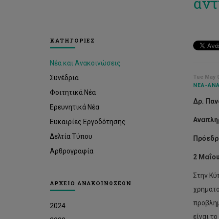
αντ
ΚΑΤΗΓΟΡΙΕΣ
Νέα και Ανακοινώσεις
Συνέδρια
Tue May 0
ΝΈΑ-ΑΝΑ
Φοιτητικά Νέα
Δρ. Παν
Ερευνητικά Νέα
Αναπλη
Ευκαιρίες Εργοδότησης
Δελτία Τύπου
Πρόεδρ
Αρθρογραφία
2
Μαΐο
Στην Κύ
ΑΡΧΕΙΟ ΑΝΑΚΟΙΝΩΣΕΩΝ
χρηματο
προβλη
2024
είναι τ