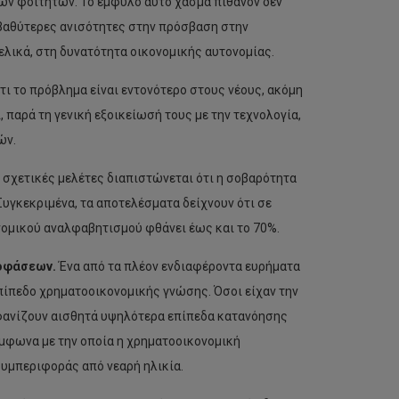
ων φοιτητών. Το έμφυλο αυτό χάσμα πιθανόν δεν
 βαθύτερες ανισότητες στην πρόσβαση στην
ελικά, στη δυνατότητα οικονομικής αυτονομίας.
ι το πρόβλημα είναι εντονότερο στους νέους, ακόμη
 παρά τη γενική εξοικείωσή τους με την τεχνολογία,
ών.
 σχετικές μελέτες διαπιστώνεται ότι η σοβαρότητα
Συγκεκριμένα, τα αποτελέσματα δείχνουν ότι σε
νομικού αναλφαβητισμού φθάνει έως και το 70%.
ποφάσεων.
Ένα από τα πλέον ενδιαφέροντα ευρήματα
πίπεδο χρηματοοικονομικής γνώσης. Όσοι είχαν την
φανίζουν αισθητά υψηλότερα επίπεδα κατανόησης
σύμφωνα με την οποία η χρηματοοικονομική
υμπεριφοράς από νεαρή ηλικία.