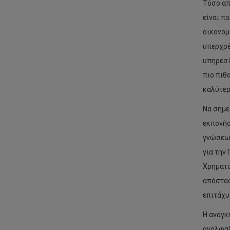
Τόσο απ
είναι π
οικονομ
υπερχρέ
υπηρεσί
πιο πιθ
καλύτερ
Να σημε
εκπονήσ
γνώσεων
για την
Χρηματο
απόστασ
επιτάχυ
Η ανάγκ
αναλφαβ