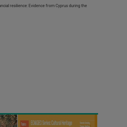
nancial resilience: Evidence from Cyprus during the
Διαδικτυακό
σεμινάριο
με
θέμα
«Χαρτογράφηση
και
Παρακολούθηση
Πολιτιστικής
Κληρονομιάς»