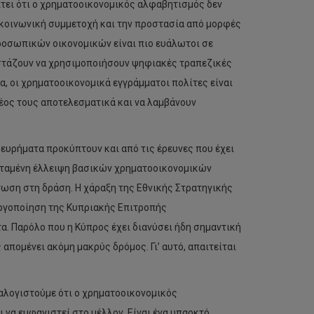
πτει ότι ο χρηματοοικονομικός αλφαβητισμός δεν
ν κοινωνική συμμετοχή και την προστασία από μορφές
ροσωπικών οικονομικών είναι πιο ευάλωτοι σε
στάζουν να χρησιμοποιήσουν ψηφιακές τραπεζικές
α, οι χρηματοοικονομικά εγγράμματοι πολίτες είναι
ρέος τους αποτελεσματικά και να λαμβάνουν
 ευρήματα προκύπτουν και από τις έρευνες που έχει
τεταμένη έλλειψη βασικών χρηματοοικονομικών
ωση στη δράση. Η χάραξη της Εθνικής Στρατηγικής
εργοποίηση της Κυπριακής Επιτροπής
α. Παρόλο που η Κύπρος έχει διανύσει ήδη σημαντική
πομένει ακόμη μακρύς δρόμος. Γι’ αυτό, απαιτείται
ναλογιστούμε ότι ο χρηματοοικονομικός
να εμφανιστεί στο μέλλον. Είναι ένα υπαρκτό,