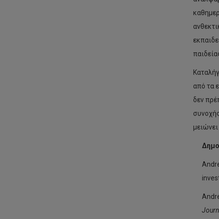
καθημερ
ανθεκτι
εκπαιδε
παιδεία
Καταλήγ
από τα 
δεν πρέ
συνοχής
μειώνει
Δημο
Andre
inve
Andre
Journ