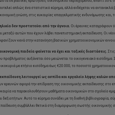
ωστά σε βασικές ερωτήσεις οικονομικού περιεχομένου, έναντι 55% τ
ποτελεί απλώς ένα στατιστικό εύρημα, αλλά ενδέχεται να αντανακλά
ικονομική γνώση, στις ευκαιρίες επαγγελματικής ενδυνάμωσης και, τ
ηλικία δεν προστατεύει από την άγνοια.
Οι έρευνες καταγράφουν ότ
αι μεταξύ αυτών που έχουν λάβει πανεπιστημιακή εκπαίδευση. Οι νέοι,
μφανίζουν κενά στην κατανόηση βασικών χρηματοοικονομικών εννοι
οικονομική παιδεία φαίνεται να έχει και ταξικές διαστάσεις.
Στις
ου προβλήματος αυξάνεται όσο μειώνεται το οικογενειακό εισόδημα. 
οικοκυριά με ετήσιο εισόδημα έως €20.000, το ποσοστό χρηματοοικο
 εκπαίδευση λειτουργεί ως ασπίδα και εργαλείο λήψης καλών α
ων ερευνών αφορά την επίδραση της οικονομικής εκπαίδευσης στο ε
υκαιρία να παρακολουθήσουν μαθήματα οικονομικών στο σχολείο εμ
αι δεξιοτήτων. Αυτό το εύρημα συνάδει με τη διεθνή βιβλιογραφία, 
κπαίδευση συμβάλλει θετικά στη διαμόρφωση σωστής οικονομικής σ