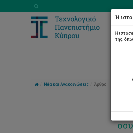
Η ιστο
Η ιστοσε
της, όπ
Νέα και Ανακοινώσεις
Άρθρο
Πισ
σου