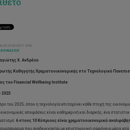
ίθετο
6 00:34:00 EEST 2025
ΚΟΙΝΏΣΕΙΣ
αγιώτης Χ. Ανδρέου
ρωτής Καθηγητής Χρηματοοικονομικής στο Τεχνολογικό Πανεπισ
ος
του
Financial Wellbeing Institute
υ
2025
προ του 2025, όπου η τεχνολογία επιταχύνει κάθε πτυχή της οικονομι
οικονομικές αποφάσεις είναι καθημερινή και διαρκής, ένα στατιστικ
ματισμό:
6 στους 10 Κύπριους είναι χρηματοοικονομικά αναλφάβητ
ο συμπέρασμα που αναδεικνύεται με επιστημονική σαφήνεια μέσα από