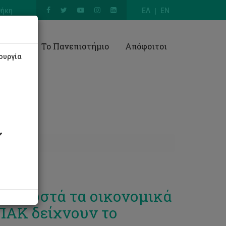
θήκη
ΕΛ
EN
Έρευνα
Το Πανεπιστήμιο
Απόφοιτοι
ουργία
εσαι σωστά τα οικονομικά
ΠΑΚ δείχνουν το