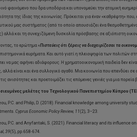
ινό φαινόμενο που δρα υποδόρια και υπονομεύει την ατομική ευημερία
κότητα της ίδιας της κοινωνίας. Πρόκειται για έναν «καθρέφτη» που,
υτικού μας συστήματος (από το οποίο απουσιάζει ένα θεσμοθετημέν
ς) αλλά και τη συνεχιζόμενη δυσκολία πρόσβασης σε αξιόπιστη οικο
οντας, το ερώτημα «
Πιστεύεις ότι ξέρεις να διαχειρίζεσαι τα οικονομ
επιστημονικά ευρήματα. Και αυτό γιατί η πλειοψηφία των πολιτών στ
πει να μας αφήνει αδιάφορους. Η χρηματοοικονομική παιδεία δεν είν
, αλλά είναι και ένα συλλογικό αγαθό. Μια κοινωνία που επενδύει σε
 τις ανισότητες και προετοιμάζει τις επόμενες γενιές για μια πορεία
σιευμένες μελέτες του Τεχνολογικού Πανεπιστημίου Κύπρου (Τ
ou, P.C. and Philip, D. (2018). Financial knowledge among university st
stments.
Cyprus Economic Policy Review, 11
(2), 3–23.
ou, P.C. and Anyfantaki, S. (2021). Financial literacy and its influence o
al
,
39
(5), pp.658-674.