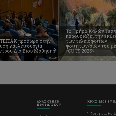
Το Τμήμα Καλών Τεχ
παρουσιάζει την έκθε
 ΤΕΠΑΚ προχωρά στην
των τελειόφοιτων
υση και λειτουργία
φοιτητών/ριών του με
ντρου Δια Βίου Μάθησης
«CUTS 2025»
ΑΝΑΖΗΤΗΣΗ
ΧΡΗΣΙΜΟΙ ΣΥΝ
ΠΡΟΣΩΠΙΚΟΥ
Φοιτητικό Porta