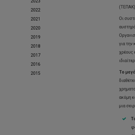
2023
(ΤΕΠΑΚ)
2022
Οι συστ
2021
αυστηρά
2020
Οργανισ
2019
για την
2018
χρέους 
2017
ιδιαίτε
2016
Το μεγ
2015
διαθέτε
χρηματο
ακόμη κ
μια σει
Το
φ