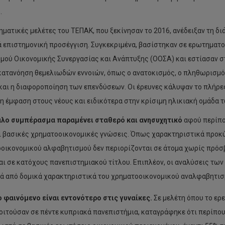
.
ηματικές μελέτες του ΤΕΠΑΚ, που ξεκίνησαν το 2016, ανέδειξαν τη δι
 επιστημονική προσέγγιση. Συγκεκριμένα, βασίστηκαν σε ερωτηματολ
μού Οικονομικής Συνεργασίας και Ανάπτυξης (ΟΟΣΑ) και εστίασαν στ
 κατανόηση θεμελιωδών εννοιών, όπως ο ανατοκισμός, ο πληθωρισμός,
και η διαφοροποίηση των επενδύσεων. Οι έρευνες κάλυψαν το πλήρες
ρη έμφαση στους νέους και ειδικότερα στην κρίσιμη ηλικιακή ομάδα τ
άλο συμπέρασμα παραμένει σταθερό και ανησυχητικό
αφού περίπο
ι βασικές χρηματοοικονομικές γνώσεις. Όπως χαρακτηριστικά προκύ
οικονομικού αλφαβητισμού δεν περιορίζονται σε άτομα χωρίς πρόσ
αι σε κατόχους πανεπιστημιακού τίτλου. Επιπλέον, οι αναλύσεις τ
ρά από δομικά χαρακτηριστικά του χρηματοοικονομικού αναλφαβητισ
 φαινόμενο είναι εντονότερο στις γυναίκες.
Σε μελέτη όπου το ερ
οιτούσαν σε πέντε κυπριακά πανεπιστήμια, καταγράφηκε ότι περίπο