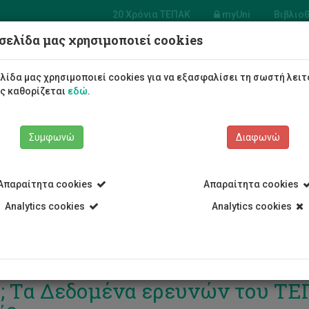
20 Χρόνια ΤΕΠΑΚ
myUni
Βιβλιο
σελίδα μας χρησιμοποιεί cookies
Φοιτητές/τριες
Σπουδές
λίδα μας χρησιμοποιεί cookies για να εξασφαλίσει τη σωστή λειτ
ως καθορίζεται
εδώ
.
Συμφωνώ
Διαφωνώ
Απαραίτητα cookies
Απαραίτητα cookies
Analytics cookies
Analytics cookies
τεύεις ότι ξέρεις να διαχειρίζ
; Τα Δεδομένα ερευνών του ΤΕ