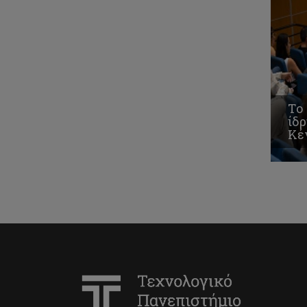
Tο
ίδρ
Κέ