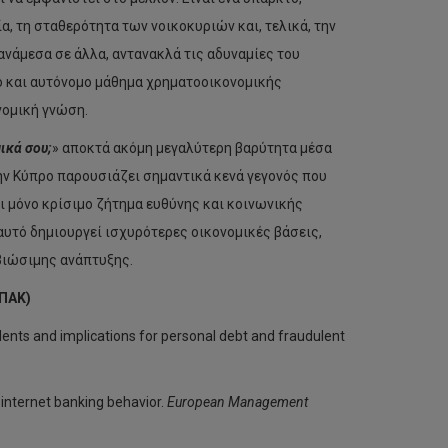
, τη σταθερότητα των νοικοκυριών και, τελικά, την
 ανάμεσα σε άλλα, αντανακλά τις αδυναμίες του
ο και αυτόνομο μάθημα χρηματοοικονομικής
νομική γνώση.
ικά σου;
» αποκτά ακόμη μεγαλύτερη βαρύτητα μέσα
ην Κύπρο παρουσιάζει σημαντικά κενά γεγονός που
αι μόνο κρίσιμο ζήτημα ευθύνης και κοινωνικής
 αυτό δημιουργεί ισχυρότερες οικονομικές βάσεις,
 βιώσιμης ανάπτυξης.
ΕΠΑΚ)
udents and implications for personal debt and fraudulent
n internet banking behavior.
European Management