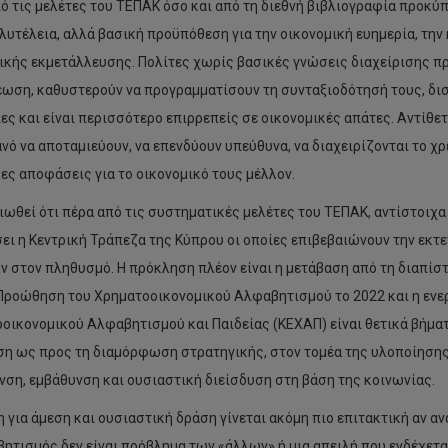
ό τις μελέτες του ΤΕΠΑΚ όσο και από τη διεθνή βιβλιογραφία προκύ
ολυτέλεια, αλλά βασική προϋπόθεση για την οικονομική ευημερία, τη
ικής εκμετάλλευσης. Πολίτες χωρίς βασικές γνώσεις διαχείρισης π
ωση, καθυστερούν να προγραμματίσουν τη συνταξιοδότησή τους, δι
ες και είναι περισσότερο επιρρεπείς σε οικονομικές απάτες. Αντίθετ
ανό να αποταμιεύουν, να επενδύουν υπεύθυνα, να διαχειρίζονται το χ
ες αποφάσεις για το οικονομικό τους μέλλον.
ιωθεί ότι πέρα από τις συστηματικές μελέτες του ΤΕΠΑΚ, αντίστοιχα
ει η Κεντρική Τράπεζα της Κύπρου οι οποίες επιβεβαιώνουν την εκ
 στον πληθυσμό. Η πρόκληση πλέον είναι η μετάβαση από τη διαπίστ
 Προώθηση του Χρηματοοικονομικού Αλφαβητισμού το 2022 και η εν
οικονομικού Αλφαβητισμού και Παιδείας (ΚΕΧΑΠ) είναι θετικά βήματ
η ως προς τη διαμόρφωση στρατηγικής, στον τομέα της υλοποίησης α
νση, εμβάθυνση και ουσιαστική διείσδυση στη βάση της κοινωνίας.
η για άμεση και ουσιαστική δράση γίνεται ακόμη πιο επιτακτική αν α
ητισμός δεν είναι πρόβλημα των «άλλων» ή μια απειλή που ενδέχεται 