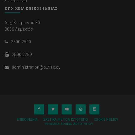
CareerLab
ΣΤΟΙΧΕΙΑ ΕΠΙΚΟΙΝΩΝΙΑΣ
Αρχ. Κυπριανού 30
3036 Λεμεσός
2500 2500
2500 2750
administration@cut.ac.cy
ΕΠΙΚΟΙΝΩΝΊΑ
ΣΧΕΤΙΚΆ ΜΕ ΤΟΝ ΙΣΤΌΤΟΠΟ
COOKIE POLICY
ΨΗΦΙΑΚΆ ΑΡΧΕΊΑ ΛΟΓΌΤΥΠΟΥ