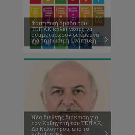
τον
Καθηγητή
του
ΤΕΠΑΚ,
Φοιτητική ομάδα του
Δρ
ΤΕΠΑΚ καλεί νέους να
Καλογήρου,
συμμετάσχουν σε έρευνα
από
για τη βιώσιμη ανάπτυξη
το
ScholarGPS
Η
Ιερά
Μητρόπολη
Λεμεσού
απένειμε
24
υποτροφίες
σε
Νέα διεθνής διάκριση για
φοιτήτριες
τον Καθηγητή του ΤΕΠΑΚ,
και
Δρ Καλογήρου, από το
φοιτητές
ScholarGPS
του