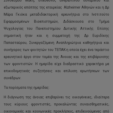
Συνδέσμου Ιθάκη, υπεύθυνος ανθρωπίνου δυναμικού και
εξωτερικός επόπτης της εταιρείας Alzheimer Αθηνών και η Δρ
Μάρα Γκιόκα μεταδιδακτορική ερευνήτρια στο Ινστιτούτο
Εφαρμοσμένων Βιοεπιστημών, Διδάσκουσα στο Τμήμα
Ψυχολογίας του Πανεπιστημίου Δυτικής Αττικής. Επίσης
σημαντική ήταν και η συμμετοχή της Δρ Ευριδίκης
Παπασταύρου, Συνεργαζόμενη Αναπληρώτρια καθηγήτρια και
συνήγορος των φοιτητών του ΤΕΠΑΚ η οποία έχει ένα τεράστιο
ερευνητικό έργο στον τομέα της Άνοιας και της επιβάρυνσης
των φροντιστών. Η ημερίδα είχε διαδραστικό χαρακτήρα με
επικοδομητικές συζητήσεις και επίλυση ερωτήσεων των
συνέδρων.
Τα πορίσματα της ημερίδας:
Η διάγνωση της άνοιας επιβαρύνει τις οικογένειες, ιδιαίτερα
τους κύριους φροντιστές, προκαλώντας συναισθηματικές,
οικονομικές και κοινωνικές προκλήσεις, επιδεινούμενες από