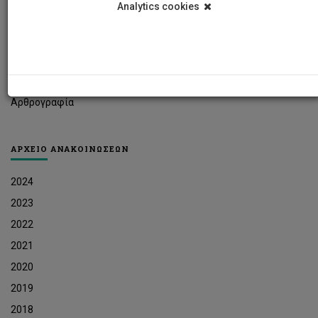
Analytics cookies
Φοιτητικά Νέα
Ερευνητικά Νέα
Ευκαιρίες Εργοδότησης
Δελτία Τύπου
Αρθρογραφία
ΑΡΧΕΙΟ ΑΝΑΚΟΙΝΩΣΕΩΝ
2024
2023
2022
2021
2020
2019
2018