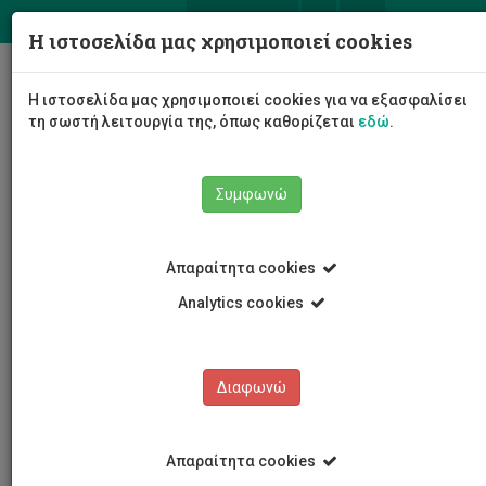
ΕΛ
EN
Η ιστοσελίδα μας χρησιμοποιεί cookies
Togg
Η ιστοσελίδα μας χρησιμοποιεί cookies για να εξασφαλίσει
navig
τη σωστή λειτουργία της, όπως καθορίζεται
εδώ
.
Συμφωνώ
Νέα και Ανακοινώσεις
Άρθρο
Απαραίτητα cookies
Analytics cookies
Διαφωνώ
ΚΑΤΗΓΟΡΙΕΣ
Νέα και Ανακοινώσεις
Απαραίτητα cookies
Συνέδρια