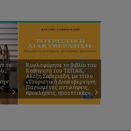
προκλήσεις,
προοπτικές»
ν τα
Κυκλοφόρησε το βιβλίο του
ύ ,
Καθηγητή του ΤΕΠΑΚ,
Αλέξη Σαβεριάδη, με τίτλο
την
«Τουριστική Διακυβέρνηση:
ας
Παγιωμένες αντιλήψεις,
προκλήσεις, προοπτικές»