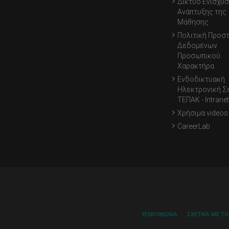
Δίκτυο Ενίσχυσ
Ανάπτυξης της
Μάθησης
Πολιτική Προσ
Δεδομένων
Προσωπικού
Χαρακτήρα
Ενδοδικτυακή
Ηλεκτρονική Σ
ΤΕΠΑΚ - Intranet
Χρήσιμα videos
CareerLab
ΕΠΙΚΟΙΝΩΝΊΑ
ΣΧΕΤΙΚΆ ΜΕ Τ