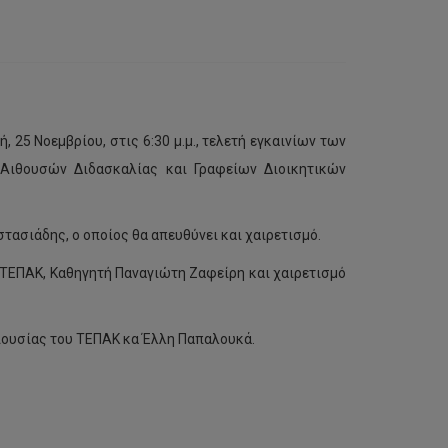
25 Νοεμβρίου, στις 6:30 μ.μ., τελετή εγκαινίων των
Αιθουσών ∆ιδασκαλίας και Γραφείων ∆ιοικητικών
Κυκλοφόρησε
το
βιβλίο
του
στασιάδης, ο οποίος θα απευθύνει και χαιρετισμό.
Καθηγητή
του
 ΤΕΠΑΚ, Καθηγητή Παναγιώτη Ζαφείρη και χαιρετισμό
ΤΕΠΑΚ,
Αλέξη
Σαβεριάδη,
ριουσίας του ΤΕΠΑΚ κα Έλλη Παπαλουκά.
με
τίτλο
«Τουριστική
Διακυβέρνηση:
Παγιωμένες
αντιλήψεις,