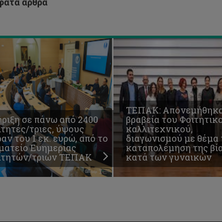
ατα άρθρα
ών
των
ΠΑΚ
γυναικών
ΤΕΠΑΚ: Απονεμήθηκα
ριξη σε πάνω από 2400
βραβεία του Φοιτητικο
τητές/τριες, ύψους
καλλιτεχνικού,
αν του 1 εκ. ευρώ, από το
διαγωνισμού με θέμα 
ματείο Ευημερίας
καταπολέμηση της βί
ιτητών/τριών ΤΕΠΑΚ
κατά των γυναικών