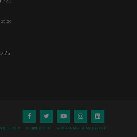
ης και
τασίας
ελίδα
ΟΝ ΙΣΤΌΤΟΠΟ
COOKIE POLICY
ΨΗΦΙΑΚΆ ΑΡΧΕΊΑ ΛΟΓΌΤΥΠΟΥ