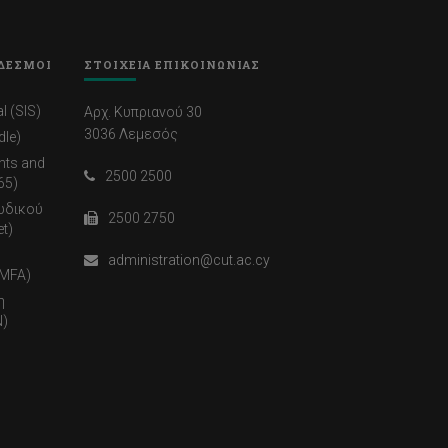
ΔΕΣΜΟΙ
ΣΤΟΙΧΕΙΑ ΕΠΙΚΟΙΝΩΝΙΑΣ
l (SIS)
Αρχ. Κυπριανού 30
3036 Λεμεσός
dle)
nts and
2500 2500
65)
ωδικού
2500 2750
t)
administration@cut.ac.cy
(MFA)
η
)