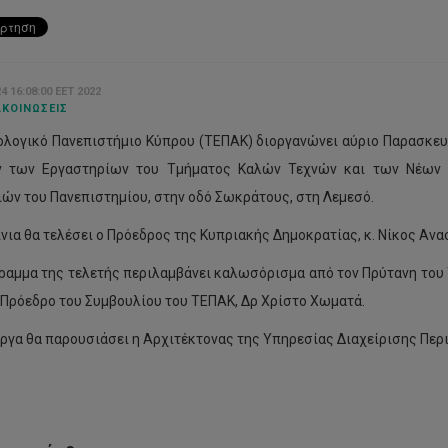
4 16:08:00 EET 2022
ΚΟΙΝΏΣΕΙΣ
ριξη
ολογικό Πανεπιστήμιο Κύπρου (ΤΕΠΑΚ) διοργανώνει αύριο Παρασκευή, 
νω
ΤΕΠΑΚ:
ν των Εργαστηρίων του Τμήματος Καλών Τεχνών και των Νέων 
ό
Απονεμήθηκαν
0
τα
ών του Πανεπιστημίου, στην οδό Σωκράτους, στη Λεμεσό.
τητές/
βραβεία
ες,
του
ίνια θα τελέσει ο Πρόεδρος της Κυπριακής ∆ημοκρατίας, κ. Νίκος Ανα
ους
Φοιτητικού
ραν
,
ραμμα της τελετής περιλαμβάνει καλωσόρισμα από τον Πρύτανη του
υ
καλλιτεχνικού,
 Πρόεδρο του Συμβουλίου του ΤΕΠΑΚ, Δρ Χρίστο Χωματά.
διαγωνισμού
με
έργα θα παρουσιάσει η Αρχιτέκτονας της Υπηρεσίας Διαχείρισης Πε
ώ,
θέμα
ό
την
καταπολέμηση
ματείο
της
μερίας
βίας
τητών/
κατά