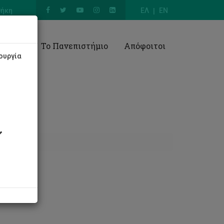
θήκη
ΕΛ
EN
Έρευνα
Το Πανεπιστήμιο
Απόφοιτοι
ουργία
ΕΠΑΚ