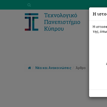
Η ιστο
Η ιστοσε
της, όπ
Νέα και Ανακοινώσεις
Άρθρο
Τελ