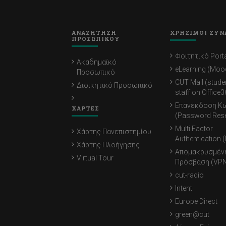
ΑΝΑΖΗΤΗΣΗ
ΧΡΗΣΙΜΟΙ ΣΥΝ
ΠΡΟΣΩΠΙΚΟΥ
Φοιτητικό Porta
Ακαδημαϊκό
eLearning (Moo
Προσωπικό
CUT Mail (stude
Διοικητικό Προσωπικό
staff on Office3
Επανέκδοση Κ
ΧΑΡΤΕΣ
(Password Rese
Multi Factor
Χάρτης Πανεπιστημίου
Authentication 
Χάρτης Πλοήγησης
Απομακρυσμέν
Virtual Tour
Πρόσβαση (VPN
cut-radio
Intent
Europe Direct
green@cut