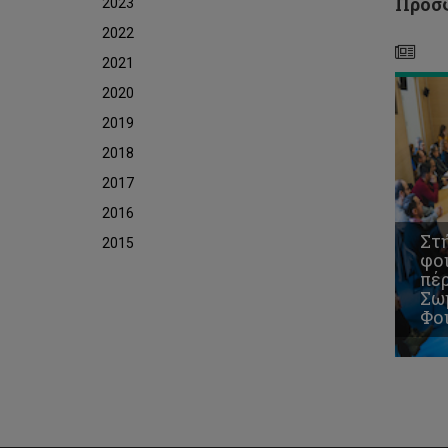
Πρόσφ
2023
τρι
ΤΕ
2022
2021
2020
2019
2018
2017
2016
Στή
2015
φοι
πέρ
Σω
Φο