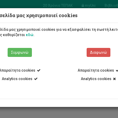
20 Χρόνια ΤΕΠΑΚ
myUni
Βιβλιο
σελίδα μας χρησιμοποιεί cookies
Φοιτητές/τριες
Σπουδές
λίδα μας χρησιμοποιεί cookies για να εξασφαλίσει τη σωστή λειτ
ως καθορίζεται
εδώ
.
Συμφωνώ
Διαφωνώ
Απαραίτητα cookies
Απαραίτητα cookies
Analytics cookies
Analytics cookies
ετή εγκαινίων κτηρίων του Τ