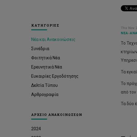
ΚΑΤΗΓΟΡΙΕΣ
Thu Nov 2
ΝΈΑ-ΑΝΑ
Στή
Νέα και Ανακοινώσεις
σε
Το Τεχν
πά
Συνέδρια
κτηρίω
απ
Φοιτητικά Νέα
240
Υπηρεσι
φοι
Ερευνητικά Νέα
τρι
Τα εγκα
ύψ
Ευκαιρίες Εργοδότησης
πέ
Το πρόγ
Δελτία Τύπου
το
από τον
1
Αρθρογραφία
εκ.
Τα δύο 
ευρ
απ
ΑΡΧΕΙΟ ΑΝΑΚΟΙΝΩΣΕΩΝ
το
Σω
Ευη
2024
Φοι