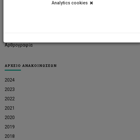
Analytics cookies
Φοιτητικά Νέα
Ερευνητικά Νέα
Ευκαιρίες Εργοδότησης
Δελτία Τύπου
Αρθρογραφία
ΑΡΧΕΙΟ ΑΝΑΚΟΙΝΩΣΕΩΝ
2024
2023
2022
2021
2020
2019
2018