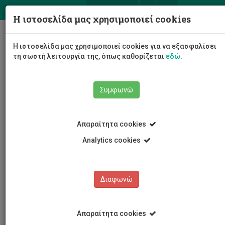
ΕΛ
EN
Η ιστοσελίδα μας χρησιμοποιεί cookies
Togg
Η ιστοσελίδα μας χρησιμοποιεί cookies για να εξασφαλίσει
navig
τη σωστή λειτουργία της, όπως καθορίζεται
εδώ
.
Συμφωνώ
Νέα και Ανακοινώσεις
Άρθρο
Απαραίτητα cookies
Analytics cookies
Διαφωνώ
ΚΑΤΗΓΟΡΙΕΣ
Νέα και Ανακοινώσεις
Απαραίτητα cookies
Συνέδρια