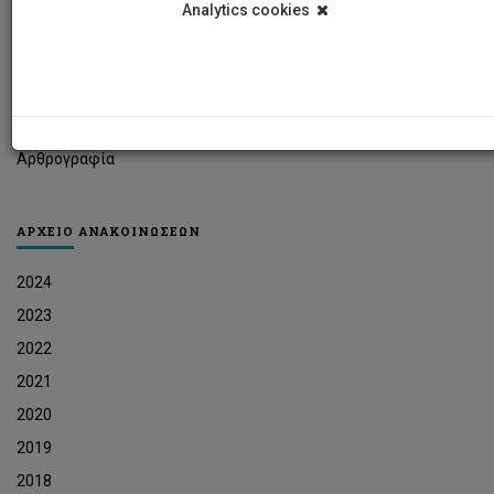
Analytics cookies
Φοιτητικά Νέα
Ερευνητικά Νέα
Ευκαιρίες Εργοδότησης
Δελτία Τύπου
Αρθρογραφία
ΑΡΧΕΙΟ ΑΝΑΚΟΙΝΩΣΕΩΝ
2024
2023
2022
2021
2020
2019
2018