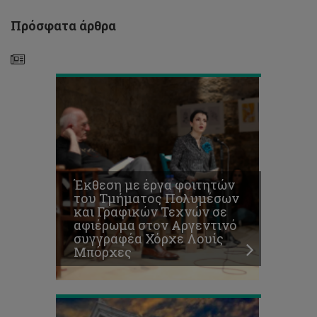
συγγραφέα
Χόρχε
Πρόσφατα άρθρα
Λουίς
Μπόρχες
Διαγωνισμός
για
την
υποβολή
προτάσεων
Έκθεση με έργα φοιτητών
–
του Τμήματος Πολυμέσων
καινοτόμων
και Γραφικών Τεχνών σε
ιδεών
αφιέρωμα στον Αργεντινό
στον
συγγραφέα Χόρχε Λουίς
τομέα
Μπόρχες
της
Αγροδιατροφής
Το
ΤΕΠΑΚ