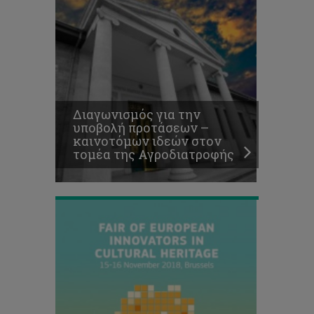
νικητής
και
στα
2
βραβεία
του
Fair
of
Διαγωνισμός για την
European
υποβολή προτάσεων –
Innovators
καινοτόμων ιδεών στον
in
τομέα της Αγροδιατροφής
Cultural
Heritage