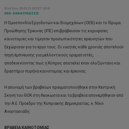
Wed Nov 28 09:21:00 EET 2018
ΝΈΑ-ΑΝΑΚΟΙΝΏΣΕΙΣ
Η Ομοσπονδία Εργοδοτών και Βιομηχάνων (ΟΕΒ) και το Ίδρυμα
Προώθησης Έρευνας (ΙΠΕ) επιβράβευσαν τις κορυφαίες
καινοτομίες και τίμησαν προσωπικότητες ερευνητών που
ξεχώρισαν για το έργο τους. Οι νικητές κάθε χρονιάς αποτελούν
πηγή έμπνευσης για μελλοντικούς οραματιστές,
αποδεικνύοντας πως η Κύπρος αποτελεί έναν ολοζώντανο και
δραστήριο πυρήνα καινοτομίας και έρευνας.
Η απονομή των βραβείων πραγματοποιήθηκε στην Κεντρική
Σκηνή του ΘΟΚ στη Λευκωσία και τα βραβεία απονεμήθηκαν από
την Α.Ε. Πρόεδρο της Κυπριακής Δημοκρατίας, κ. Νίκο
Αναστασιάδη.
ΒΡΑΒΕΙΑ ΚΑΙΝΟΤΟΜΙΑΣ