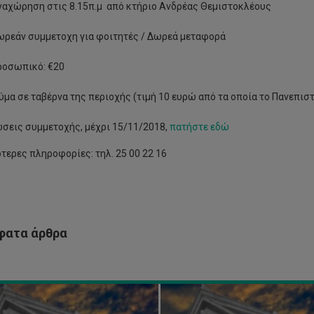
ναχώρηση στις 8.15π.μ από κτήριο Ανδρέας Θεμιστοκλέους
ωρεάν συμμετοχη για φοιτητές / Δωρεά μεταφορά
ροσωπικό: €20
ύμα σε ταβέρνα της περιοχής (τιμή 10 ευρώ από τα οποία το Πανεπισ
ώσεις συμμετοχής, μέχρι 15/11/2018,
πατήστε εδώ
τερες πληροφορίες: τηλ. 25 00 22 16
α
«Τρέχουμε
ακοίνωση
μαζί
με
την
ατα άρθρα
νεπιστημιακό
Εθνική
ναστήριο
μας!»