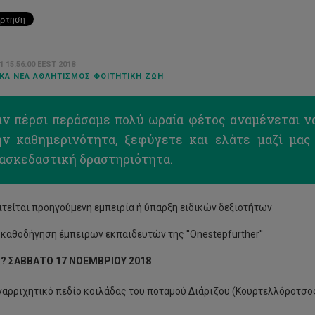
1 15:56:00 EEST 2018
ΚΆ ΝΈΑ ΑΘΛΗΤΙΣΜΌΣ ΦΟΙΤΗΤΙΚΉ ΖΩΉ
άν πέρσι περάσαμε πολύ ωραία φέτος αναμένεται ν
ην καθημερινότητα, ξεφύγετε και ελάτε μαζί μα
ιασκεδαστική δραστηριότητα.
ιτείται προηγούμενη εμπειρία ή ύπαρξη ειδικών δεξιοτήτων
 καθοδήγηση έμπειρων εκπαιδευτών της ''Onestepfurther''
??
ΣΑΒΒΑΤΟ 17 ΝΟΕΜΒΡΙΟΥ 2018
αρριχητικό πεδίο κοιλάδας του ποταμού Διάριζου (Κουρτελλόροτσο