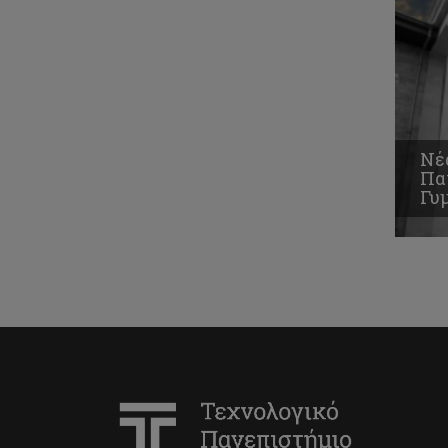
Νέ
Πα
Γυ