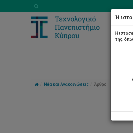
Η ιστο
Η ιστοσε
της, όπ
Νέα και Ανακοινώσεις
Άρθρο
Ανα