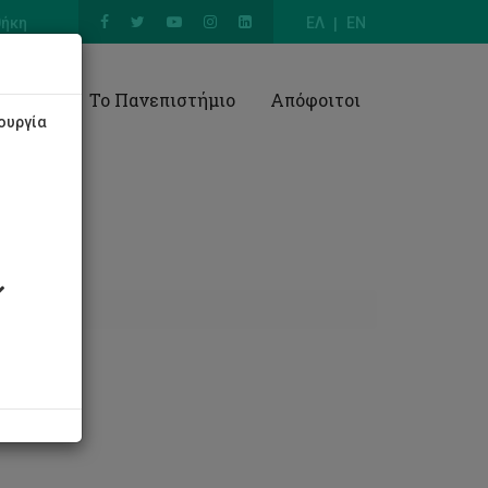
θήκη
ΕΛ
EN
Έρευνα
Το Πανεπιστήμιο
Απόφοιτοι
ουργία