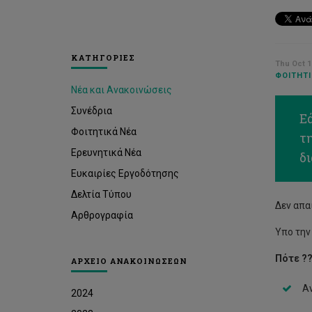
ΚΑΤΗΓΟΡΙΕΣ
Thu Oct 1
ΦΟΙΤΗΤΙ
Νέα και Ανακοινώσεις
Συνέδρια
Ε
Φοιτητικά Νέα
τ
Ερευνητικά Νέα
δ
Ευκαιρίες Εργοδότησης
Δελτία Τύπου
Δεν απα
Αρθρογραφία
Υπο την
Πότε ?
ΑΡΧΕΙΟ ΑΝΑΚΟΙΝΩΣΕΩΝ
Αν
2024