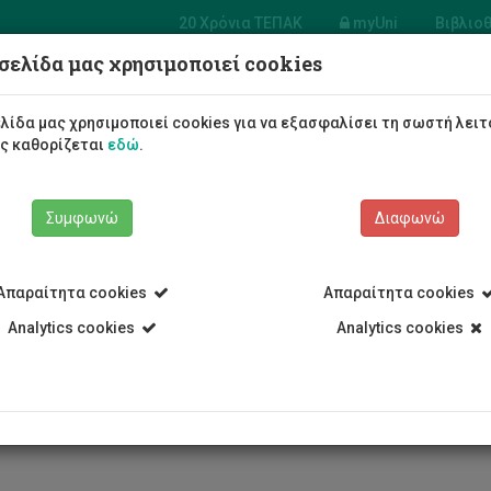
20 Χρόνια ΤΕΠΑΚ
myUni
Βιβλιο
σελίδα μας χρησιμοποιεί cookies
Φοιτητές/τριες
Σπουδές
λίδα μας χρησιμοποιεί cookies για να εξασφαλίσει τη σωστή λειτ
ως καθορίζεται
εδώ
.
Συμφωνώ
Διαφωνώ
Απαραίτητα cookies
Απαραίτητα cookies
Analytics cookies
Analytics cookies
ρρίχηση βράχου και πεζοπορία