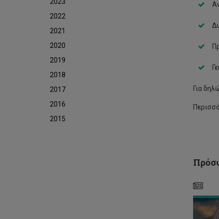
2023
Α
2022
Δ
2021
2020
Π
2019
Γε
2018
Για δηλ
2017
2016
Περισσό
2015
Νέ
Αν
για
το
Πρόσφ
Πα
Γυμ