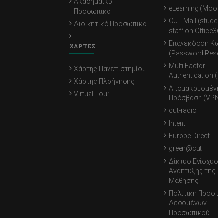
Ακαδημαϊκό
eLearning (Moo
Προσωπικό
CUT Mail (stude
Διοικητικό Προσωπικό
staff on Office3
Επανέκδοση Κ
ΧΑΡΤΕΣ
(Password Rese
Multi Factor
Χάρτης Πανεπιστημίου
Authentication 
Χάρτης Πλοήγησης
Απομακρυσμέν
Virtual Tour
Πρόσβαση (VPN
cut-radio
Intent
Europe Direct
green@cut
Δίκτυο Ενίσχυσ
Ανάπτυξης της
Μάθησης
Πολιτική Προσ
Δεδομένων
Προσωπικού