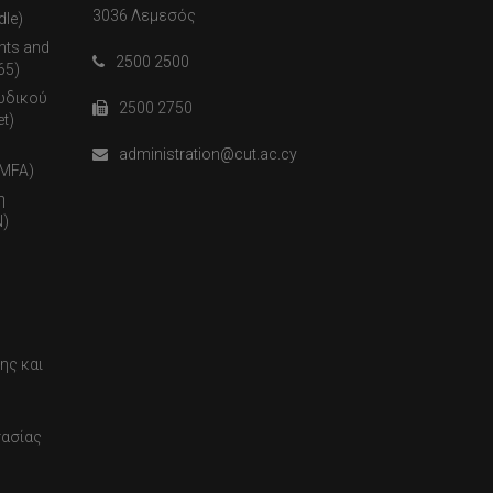
3036 Λεμεσός
dle)
nts and
2500 2500
65)
ωδικού
2500 2750
t)
administration@cut.ac.cy
(MFA)
η
)
ης και
τασίας