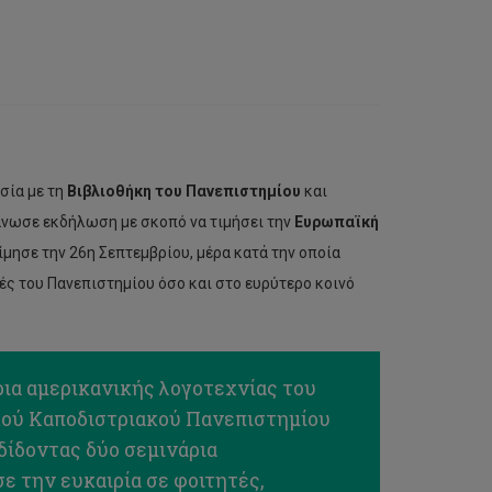
σία με τη
Βιβλιοθήκη του Πανεπιστημίου
και
άνωσε εκδήλωση με σκοπό να τιμήσει την
Ευρωπαϊκή
ίμησε την 26η Σεπτεμβρίου, μέρα κατά την οποία
ές του Πανεπιστημίου όσο και στο ευρύτερο κοινό
ια αμερικανικής λογοτεχνίας του
κού Καποδιστριακού Πανεπιστημίου
δίδοντας δύο σεμινάρια
ε την ευκαιρία σε φοιτητές,