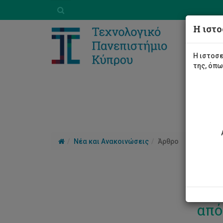
Η ιστο
Η ιστοσε
της, όπ
Νέα και Ανακοινώσεις
Άρθρο
Εκδ
από