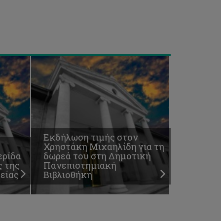
στη
Δημοτική
Πανεπιστημιακή
Βιβλιοθήκη
Εκδήλωση τιμής στον
Χρηστάκη Μιχαηλίδη για τη
ερίδα
δωρεά του στη Δημοτική
ς της
Πανεπιστημιακή
είας
Βιβλιοθήκη