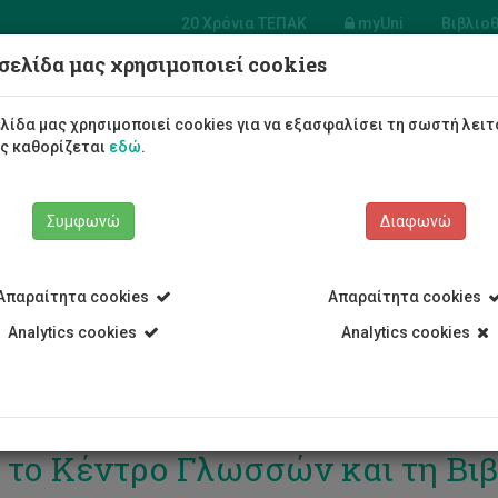
20 Χρόνια ΤΕΠΑΚ
myUni
Βιβλιο
σελίδα μας χρησιμοποιεί cookies
Φοιτητές/τριες
Σπουδές
λίδα μας χρησιμοποιεί cookies για να εξασφαλίσει τη σωστή λειτ
ως καθορίζεται
εδώ
.
Συμφωνώ
Διαφωνώ
Απαραίτητα cookies
Απαραίτητα cookies
Analytics cookies
Analytics cookies
ήλωση για εορτασμό της Ευρ
 το Κέντρο Γλωσσών και τη Βι