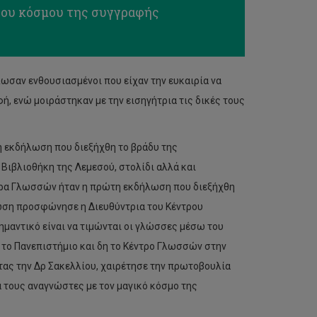
του κόσμου της συγγραφής
λωσαν ενθουσιασμένοι που είχαν την ευκαιρία να
ή, ενώ μοιράστηκαν με την εισηγήτρια τις δικές τους
εκδήλωση που διεξήχθη το βράδυ της
Βιβλιοθήκη της Λεμεσού, στολίδι αλλά και
έρα Γλωσσών ήταν η πρώτη εκδήλωση που διεξήχθη
λωση προσφώνησε η Διευθύντρια του Κέντρου
μαντικό είναι να τιμώνται οι γλώσσες μέσω του
 το Πανεπιστήμιο και δη το Κέντρο Γλωσσών στην
ς την Δρ Σακελλίου, χαιρέτησε την πρωτοβουλία
 τους αναγνώστες με τον μαγικό κόσμο της