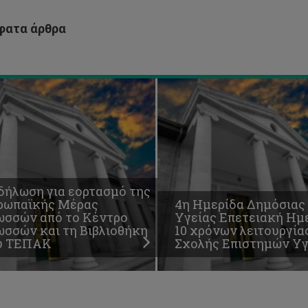
της
λιοθήκη
Σχολής
ατα άρθρα
υ
Επιστημών
ΠΑΚ
Υγείας
δήλωση για εορτασμό της
ρωπαϊκής Μέρας
4η Ημερίδα Δημόσιας
ωσσών από το Κέντρο
Υγείας Επετειακή Ημ
ωσσών και τη Βιβλιοθήκη
10 χρόνων λειτουργία
υ ΤΕΠΑΚ
Σχολής Επιστημών Υγ