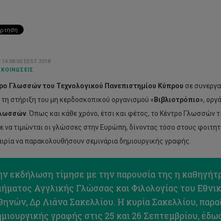
 14:08:00 EEST 2018
ΚΟΙΝΏΣΕΙΣ
ρο Γλωσσών του Τεχνολογικού Πανεπιστημίου Κύπρου
σε συνεργα
 τη στήριξη του μη κερδοσκοπικού οργανισμού «
Βιβλιοτρόπιο
», οργ
λωσσών
. Όπως και κάθε χρόνο, έτσι και φέτος, το Κέντρο Γλωσσών τ
ε να τιμώνται οι γλώσσες στην Ευρώπη, δίνοντας τόσο στους φοιτητ
αιρία να παρακολουθήσουν σεμινάρια δημιουργικής γραφής.
ην εκδήλωση τίμησε με την παρουσία της η καθηγήτρ
μήματος Αγγλικής Γλώσσας και Φιλολογίας του Εθνι
ηνών, Δρ Λιάνα Σακελλίου. Η κυρία Σακελλίου, παρα
μιουργικής γραφής στις 25 και 26 Σεπτεμβρίου, έδωσ