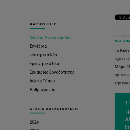
ΚΑΤΗΓΟΡΙΕΣ
Fri Sep 28
Νέα και Ανακοινώσεις
ΝΈΑ-ΑΝΑ
Συνέδρια
Το
Κέντ
Φοιτητικά Νέα
έχοντας
Ερευνητικά Νέα
Μέρα Γ
Ευκαιρίες Εργοδότησης
ορίστηκ
Δελτία Τύπου
την ευκ
Αρθρογραφία
Τ
ΑΡΧΕΙΟ ΑΝΑΚΟΙΝΩΣΕΩΝ
τ
Αθ
2024
δη