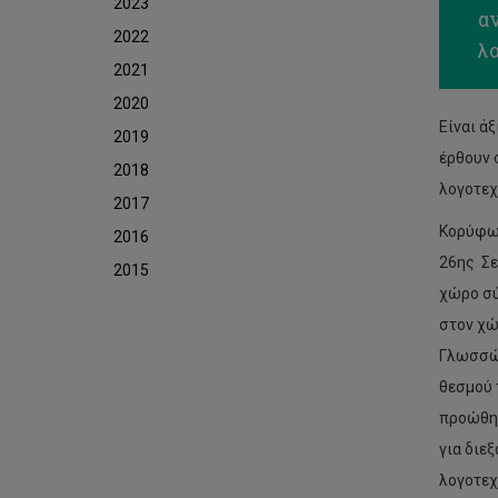
2023
α
2022
λ
2021
2020
Είναι ά
2019
έρθουν 
2018
λογοτεχ
2017
Κορύφωσ
2016
26ης Σε
2015
χώρο σύ
στον χώ
Γλωσσών
θεσμού 
προώθησ
για διε
λογοτεχ