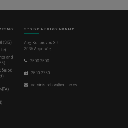
ΔΕΣΜΟΙ
ΣΤΟΙΧΕΙΑ ΕΠΙΚΟΙΝΩΝΙΑΣ
l (SIS)
Αρχ. Κυπριανού 30
3036 Λεμεσός
dle)
nts and
2500 2500
65)
ωδικού
2500 2750
t)
administration@cut.ac.cy
(MFA)
η
)