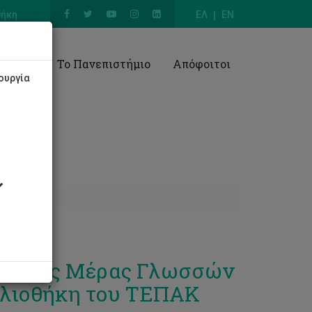
θήκη
ΕΛ
EN
Έρευνα
Το Πανεπιστήμιο
Απόφοιτοι
ουργία
ωπαϊκής Μέρας Γλωσσών
βλιοθήκη του ΤΕΠΑΚ