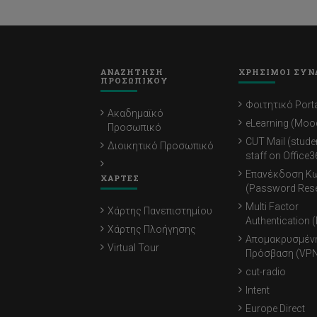
ΑΝΑΖΗΤΗΣΗ
ΧΡΗΣΙΜΟΙ ΣΥΝ
ΠΡΟΣΩΠΙΚΟΥ
Φοιτητικό Porta
Ακαδημαϊκό
eLearning (Moo
Προσωπικό
CUT Mail (stude
Διοικητικό Προσωπικό
staff on Office3
Επανέκδοση Κ
ΧΑΡΤΕΣ
(Password Rese
Multi Factor
Χάρτης Πανεπιστημίου
Authentication 
Χάρτης Πλοήγησης
Απομακρυσμέν
Virtual Tour
Πρόσβαση (VPN
cut-radio
Intent
Europe Direct