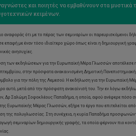
ναγνώστες και ποιητές να εμβαθύνουν στα μυστικά 
ογοτεχνικών κειμένων.
ξιο αναφοράς ότι με το πέρας των σεμιναρίων οι παρευρισκόμενοι δή
σε επαφή με έναν τόσο ιδιαίτερο χώρο όπως είναι η δημιουργική γραφ
νικές ανησυχίες.
η των εκδηλώσεων για την Ευρωπαϊκή Μέρα Γλωσσών αποτέλεσε η 
πτεμβρίου, στην πρόσφατα ανακαινισμένη Δημοτική Πανεπιστημιακή 
μβολο για την πόλη της Λεμεσού. Η εκδήλωση για την Ευρωπαϊκή Μ
ρο αυτό, μετά από την πρόσφατη ανακαίνισή του. Την εν λόγω εκδή
, Δρ Σαλώμη Σοφοκλέους Παπαδήμα, η οποία, αφού ανέφερε πόσο ση
της Ευρωπαϊκής Μέρας Γλωσσών, εξήρε το έργο που επιτελείται από
η της πολυγλωσσίας. Στη συνέχεια, η κυρία Παπαδήμα προσφωνώντα
ξαγωγή σεμιναρίων δημιουργικής γραφής, τα οποία φέρνουν πιο κοντά
νίας.