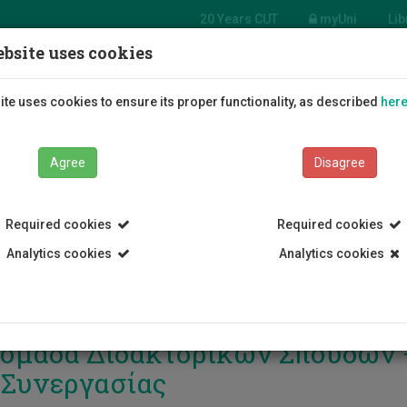
20 Years CUT
myUni
Lib
bsite uses cookies
Students
Education
R
te uses cookies to ensure its proper functionality, as described
her
Agree
Disagree
Required cookies
Required cookies
Analytics cookies
Analytics cookies
ομάδα Διδακτορικών Σπουδών –
 Συνεργασίας