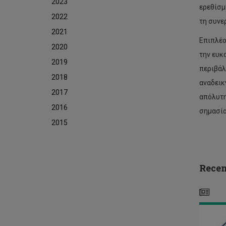
2023
ερεθίσμ
2022
τη συνε
2021
Επιπλέο
ΕΤ
2020
την ευκ
ΓΕ
2019
ΣΥ
περιβάλ
ΤΟ
2018
αναδεικ
ΣΩ
2017
ΕΥ
απόλυτη
ΦΟ
2016
σημασία
ΤΟ
2015
ΤΕ
ΠΑ
ΚΥ
ΓΙ
ΤΟ
Recen
ΕΤ
202