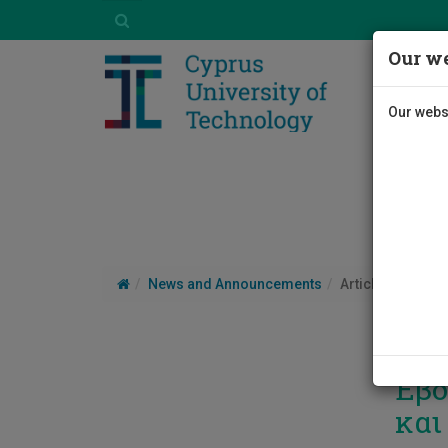
Our we
Our websi
News and Announcements
Article
Εβδ
και