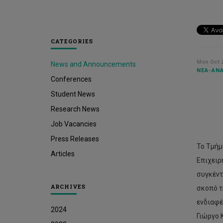
CATEGORIES
Mon Oct 2
News and Announcements
ΝΈΑ-ΑΝΑ
Conferences
Student News
Research News
Job Vacancies
Press Releases
Το Τμήμ
Articles
Επιχειρ
συγκέντ
ARCHIVES
σκοπό τ
ενδιαφέ
2024
Γιώργο 