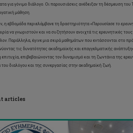
ατα για γόνιμο διάλογο. Οι παρουσιάσεις ανέδειξαν τη δέσμευση του 
ργατική μάθηση.
BuildSkills
Academy
ν, η εβδομάδα περιελάμβανε τη δραστηριότητα
«Παρουσίασε το ερευνη
ΗΣΙΑ
στο
αιρία να γνωριστούν και να συζητήσουν ανοιχτά τις ερευνητικές τους
ΝΙΚΗ
CASE25:
ΝΕΛΕΥΣΗ
Παρουσίαση
λον. Παράλληλα, έγινε μια σειρά μαθημάτων που εντάσσονται στο π
Υ
της
νύοντας τις δυνατότητες ακαδημαϊκής και επαγγελματικής ανάπτυξη
ΜΑΤΕΙΟΥ
Ακαδημίας
ΗΜΕΡΙΑΣ
και
 επιτυχία, επιβεβαιώνοντας τον δυναμισμό και τη ζωντάνια της ερευ
ΙΤΗΤΩΝ
του
 του διαλόγου και της συνεργασίας στην ακαδημαϊκή ζωή.
Υ
μέλλοντος
ΧΝΟΛΟΓΙΚΟΥ
των
ΝΕΠΙΣΤΗΜΙΟΥ
δεξιοτήτων
ΠΡΟΥ
στην
Α
πράσινη
και
t articles
ΟΣ
ψηφιακή
4
κατασκευή