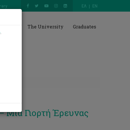
rary
ΕΛ
EN
esearch
The University
Graduates
e
.
 Μια Γιορτή Έρευνας