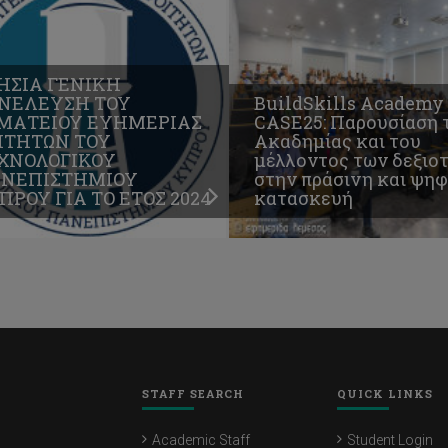
ΗΣΙΑ ΓΕΝΙΚΗ
ΝΕΛΕΥΣΗ ΤΟΥ
BuildSkills Academy
ΜΑΤΕΙΟΥ ΕΥΗΜΕΡΙΑΣ
CASE25: Παρουσίαση 
ΙΤΗΤΩΝ ΤΟΥ
Ακαδημίας και του
ΧΝΟΛΟΓΙΚΟΥ
μέλλοντος των δεξιο
ΝΕΠΙΣΤΗΜΙΟΥ
στην πράσινη και ψη
ΠΡΟΥ ΓΙΑ ΤΟ ΕΤΟΣ 2024
κατασκευή
STAFF SEARCH
QUICK LINKS
Academic Staff
Student Login