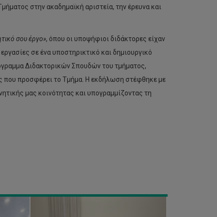
Τμήματος στην ακαδημαϊκή αριστεία, την έρευνα και
τικό σου έργο»
, όπου οι υποψήφιοι διδάκτορες είχαν
 εργασίες σε ένα υποστηρικτικό και δημιουργικό
Υπογραφή
Πρωτοκόλλου
ρόγραμμα Διδακτορικών Σπουδών του τμήματος,
Συνεργασίας
ς που προσφέρει το Τμήμα. Η εκδήλωση στέφθηκε με
μεταξύ
του
νητικής μας κοινότητας και υπογραμμίζοντας τη
ΤΕΠΑΚ
και
του
Project
Management
Institute
(PMI)
Cyprus
Chapter