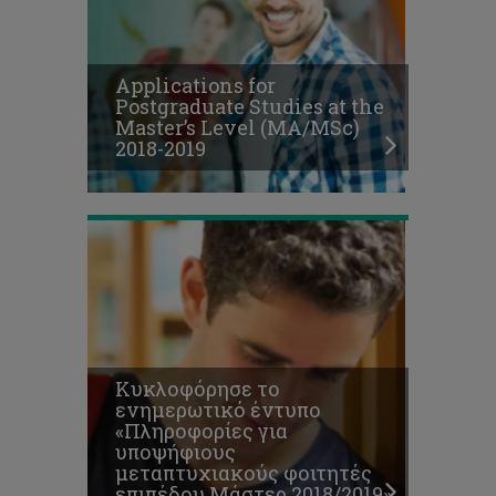
έντυπο
«Πληροφορίες
για
υποψήφιους
Applications for
μεταπτυχιακούς
Postgraduate Studies at the
φοιτητές
Master’s Level (MA/MSc)
επιπέδου
2018-2019
Μάστερ
2018/2019»
Κυκλοφόρησε το
ενημερωτικό έντυπο
«Πληροφορίες για
υποψήφιους
μεταπτυχιακούς φοιτητές
επιπέδου Μάστερ 2018/2019»