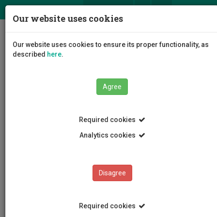
ΕΛ
EN
Our website uses cookies
Togg
Our website uses cookies to ensure its proper functionality, as
navig
described
here
.
Agree
News and Announcements
Article
Required cookies
Analytics cookies
Disagree
CATEGORIES
News and Announcements
Required cookies
Conferences