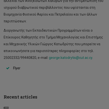
αλλά και των Ανοξείδωτων Χαλύβων για την αντιμετώπιση του
ισχυρού διαβρωτικού περιβάλλοντος που υφίστανται στη
Βιομηχανία Φυσικού Αερίου και Πετρελαίου και των άλλων
περιπτώσεων.
Διοργανωτής των Εκπαιδευτικών Προγραμμάτων είναι ο
Επίκουρος Καθηγητής στο Τμήμα Μηχανολογίας και Επιστήμης
και Μηχανικής Υλικών Γιώργος Κατωδρύτης που μπορείτε να
Διάλεξη
επικοινωνήσετε για περισσότερες πληροφορίες στο τηλ.
Δρ
Δημήτρη
25002332/99440820, e-mail:
george.katodrytis@cut.ac.cy
.
Νανόπουλου
-
Flyer
Προς
έναν
νέο
κόσμο,
προς
ένα
Recent articles
νέο
πανεπιστήμιο