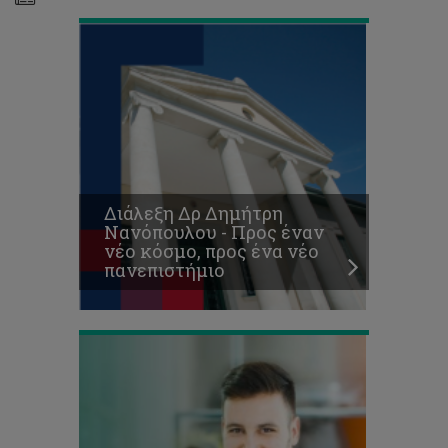
Applications
for
Postgraduate
Studies
at
the
Διάλεξη Δρ Δημήτρη
Master’s
Νανόπουλου - Προς έναν
Level
νέο κόσμο, προς ένα νέο
(MA/MSc)
πανεπιστήμιο
2018-
2019
Κυκλοφόρησε
το
ενημερωτικό