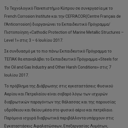
Το Τεχνολογικό Πανεπιστήμιο Κύπρου σε συνεργασία με το
French Corrosion Institute και την CEFRACOR(Centre Français de
l’Anticorrosion) διοργανώνει το Εκπαιδευτικό Πρόγραμμα/
Πιστοποίηση «Cathodic Protection of Marine Metallic Structures –
Level 1» στις 3 – 6 Ιουλίου 2017.
Σε συνδυασμό με το πιο πάνω Εκπαιδευτικό Πρόγραμμα το
ΤΕΠΑΚ θα επαναλάβει το Εκπαιδευτικό Πρόγραμμα «Steels for
the Oil and Gas Industry and Other Harsh Conditions» στις 7
Ιουλίου 2017.
Το πρόβλημα της Διάβρωσης στις εγκαταστάσεις Φυσικού
Αερίου και Πετρελαίου είναι σοβαρό λόγω των ισχυρών
διαβρωτικών παραγόντων της θάλασσας και της παρουσίας
υδρόθειου και θείου μέσα στο φυσικό αέριο και πετρέλαιο.
Παρόμοια ισχυρά διαβρωτικά περιβάλλοντα υπάρχουν στις
Εγκαταστάσεις Αφαλατώσεων, Επεξεργασίας Λυμάτων,