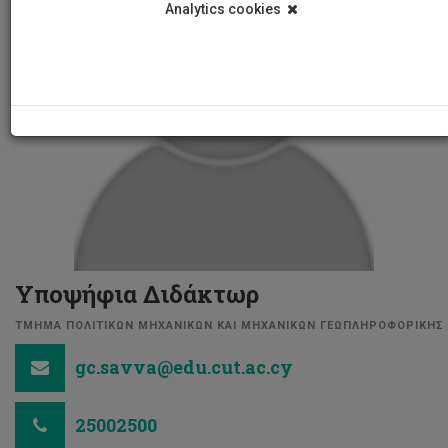
Analytics cookies
Υποψήφια Διδάκτωρ
ΤΜΗΜΑ ΠΟΛΙΤΙΚΩΝ ΜΗΧΑΝΙΚΩΝ ΚΑΙ ΜΗΧΑΝΙΚΩΝ ΓΕΩΠΛΗΡΟΦΟΡΙΚΗΣ
gc.savva@edu.cut.ac.cy
25002500