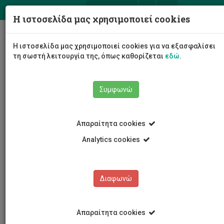
ΕΛ
EN
Η ιστοσελίδα μας χρησιμοποιεί cookies
Togg
Η ιστοσελίδα μας χρησιμοποιεί cookies για να εξασφαλίσει
navig
τη σωστή λειτουργία της, όπως καθορίζεται
εδώ
.
Σχολές
Σχολή Μηχανικής και Τεχνολογίας
Συμφωνώ
Τμήμα Πολιτικών Μηχανικών και Μηχανικών
Γεωπληροφορικής
Προσωπικό
Γεωργία Σάββα
Απαραίτητα cookies
Analytics cookies
Γεωργία Σάββα
Διαφωνώ
Απαραίτητα cookies