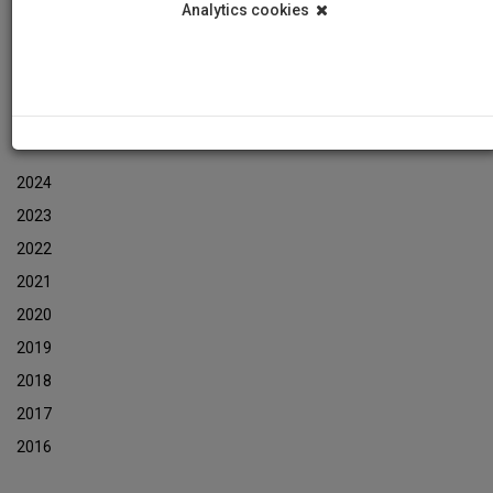
Analytics cookies
Εκδηλώσεις
Αρχείο Ενημερωτικών Δελτίων Εκδηλώσεων
ΑΡΧΕΙΟ ΕΚΔΗΛΩΣΕΩΝ
2024
2023
2022
2021
2020
2019
2018
2017
2016