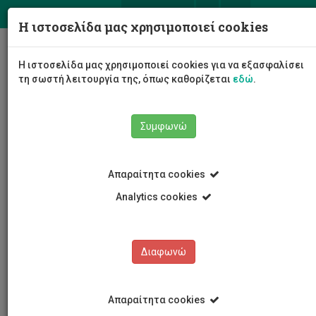
ΕΛ
EN
Η ιστοσελίδα μας χρησιμοποιεί cookies
Togg
Η ιστοσελίδα μας χρησιμοποιεί cookies για να εξασφαλίσει
navig
τη σωστή λειτουργία της, όπως καθορίζεται
εδώ
.
Συμφωνώ
Εκδηλώσεις
Λεπτομέρειες εκδήλωσης
Απαραίτητα cookies
Analytics cookies
Διαφωνώ
ΕΚΔΗΛΩΣΕΙΣ
Ημερολόγιο Εκδηλώσεων
Απαραίτητα cookies
Κρατήσεις αιθουσών