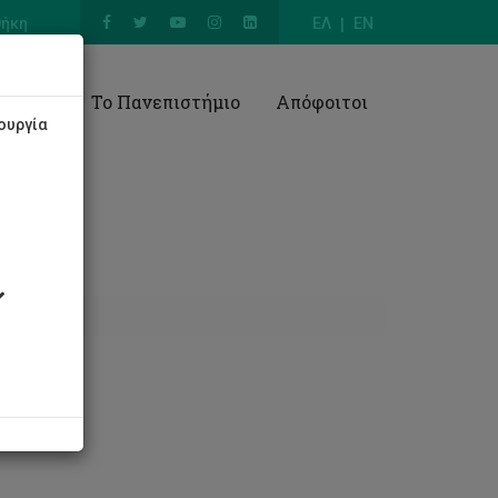
θήκη
ΕΛ
EN
Έρευνα
Το Πανεπιστήμιο
Απόφοιτοι
ουργία
είας