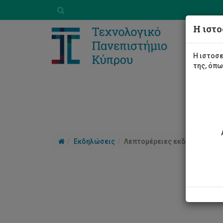
Η ιστο
Η ιστοσε
της, όπ
Εκδηλώσεις
Λεπτομέρειες εκδήλωσης
2ο 