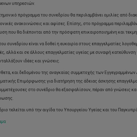
ενων υπηρεσιών.
τημονικό πρόγραμμα του συνεδρίου θα περιλαμβάνει ομιλίες από δια
ονικές ανακοινώσεις και αφίσες. Επίσης, στο πρόγραμμα περιλαμβάν
υση που θα διέπονται από την πρόσφατη επικαιροποιημένη και τεκμ
του συνεδρίου είναι να δοθεί η ευκαιρία στους επαγγελματίες λογοθ
ές, αλλά και σε άλλους επαγγελματίες υγείας με συναφή κατεύθυνση
ανταλλάξουν ιδέες και γνώσεις.
θετα, και δεδομένου της αναγκαίας συμμετοχής των Εγγεγραμμένων
ματικής Επιμόρφωσης για διατήρηση της άδειας άσκησης επαγγέλμα
συμμετέχουσες στο συνέδριο θα εξασφαλίσουν, πέραν από γνώσεις κα
φωσης.
δριο τελείται υπό την αιγίδα του Υπουργείου Υγείας και του Παγκυπρ
μμα