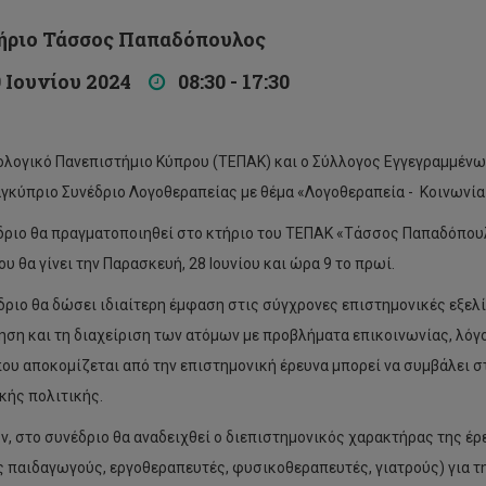
ριο Τάσσος Παπαδόπουλος
Ιουνίου 2024
08:30 - 17:30
ολογικό Πανεπιστήμιο Κύπρου (ΤΕΠΑΚ) και ο Σύλλογος Εγγεγραμμέ
αγκύπριο Συνέδριο Λογοθεραπείας με θέμα «Λογοθεραπεία - Κοινωνία 
δριο θα πραγματοποιηθεί στο κτήριο του ΤΕΠΑΚ «Τάσσος Παπαδόπουλος
υ θα γίνει την Παρασκευή, 28 Ιουνίου και ώρα 9 το πρωί.
δριο θα δώσει ιδιαίτερη έμφαση στις σύγχρονες επιστημονικές εξελί
ηση και τη διαχείριση των ατόμων με προβλήματα επικοινωνίας, λόγο
ου αποκομίζεται από την επιστημονική έρευνα μπορεί να συμβάλει σ
κής πολιτικής.
ν, στο συνέδριο θα αναδειχθεί ο διεπιστημονικός χαρακτήρας της έρε
ς παιδαγωγούς, εργοθεραπευτές, φυσικοθεραπευτές, γιατρούς) για τ