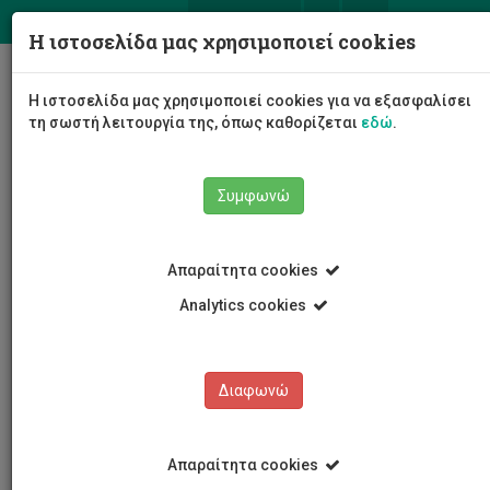
ΕΛ
EN
Η ιστοσελίδα μας χρησιμοποιεί cookies
Togg
Η ιστοσελίδα μας χρησιμοποιεί cookies για να εξασφαλίσει
navig
τη σωστή λειτουργία της, όπως καθορίζεται
εδώ
.
Συμφωνώ
Εκδηλώσεις
Λεπτομέρειες εκδήλωσης
Απαραίτητα cookies
Analytics cookies
Διαφωνώ
ΕΚΔΗΛΩΣΕΙΣ
Ημερολόγιο Εκδηλώσεων
Απαραίτητα cookies
Κρατήσεις αιθουσών