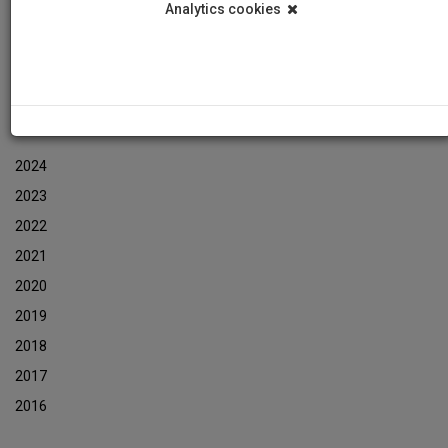
Analytics cookies
Εκδηλώσεις
Αρχείο Ενημερωτικών Δελτίων Εκδηλώσεων
ΑΡΧΕΙΟ ΕΚΔΗΛΩΣΕΩΝ
2024
2023
2022
2021
2020
2019
2018
2017
2016