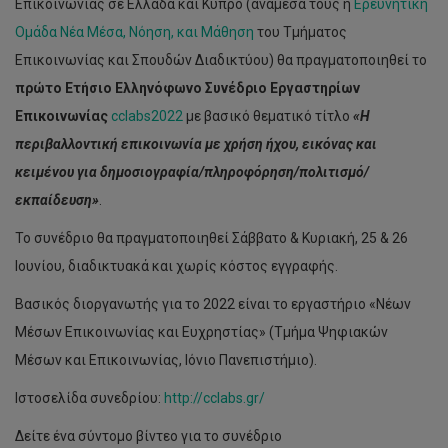
Επικοινωνίας σε Ελλάδα και Κύπρο (αναμεσά τους η
Ερευνητική
Ομάδα Νέα Μέσα, Νόηση, και Μάθηση
του Τμήματος
Επικοινωνίας και Σπουδών Διαδικτύου) θα πραγματοποιηθεί το
πρώτο Ετήσιο Ελληνόφωνο Συνέδριο Εργαστηρίων
Επικοινωνίας
cclabs2022
με βασικό θεματικό τίτλο
«Η
περιβαλλοντική επικοινωνία με χρήση ήχου, εικόνας και
κειμένου για δημοσιογραφία/πληροφόρηση/πολιτισμό/
εκπαίδευση»
.
Το συνέδριο θα πραγματοποιηθεί Σάββατο & Κυριακή, 25 & 26
Ιουνίου, διαδικτυακά και χωρίς κόστος εγγραφής.
Βασικός διοργανωτής για το 2022 είναι το εργαστήριο «Νέων
Μέσων Επικοινωνίας και Ευχρηστίας» (Τμήμα Ψηφιακών
Μέσων και Επικοινωνίας, Ιόνιο Πανεπιστήμιο).
Ιστοσελίδα συνεδρίου:
http://cclabs.gr/
Δείτε ένα σύντομο βίντεο για το συνέδριο