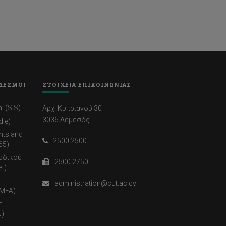
ΔΕΣΜΟΙ
ΣΤΟΙΧΕΙΑ ΕΠΙΚΟΙΝΩΝΙΑΣ
l (SIS)
Αρχ. Κυπριανού 30
3036 Λεμεσός
dle)
nts and
2500 2500
65)
ωδικού
2500 2750
t)
administration@cut.ac.cy
(MFA)
η
)