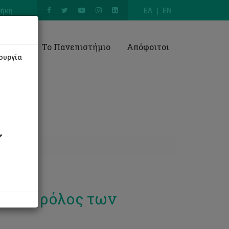
θήκη
ΕΛ
EN
Έρευνα
Το Πανεπιστήμιο
Απόφοιτοι
ουργία
ση: ο ρόλος των