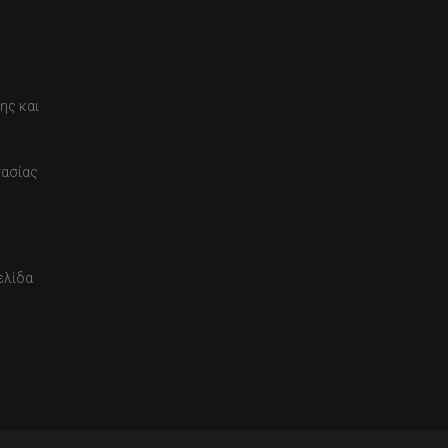
ης και
τασίας
ελίδα