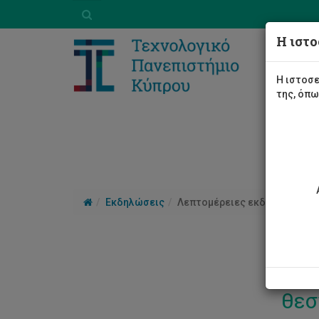
Η ιστο
Η ιστοσε
της, όπ
Εκδηλώσεις
Λεπτομέρειες εκδήλωσης
Κλι
θεσ