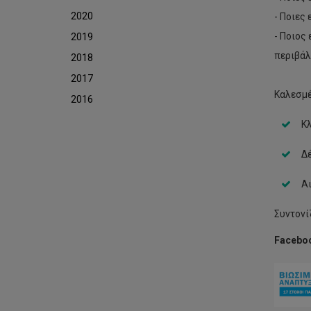
2020
- Ποιες
- Ποιος
2019
περιβάλ
2018
2017
Καλεσμέ
2016
Κλ
Δέ
Αι
Συντονί
Faceboo