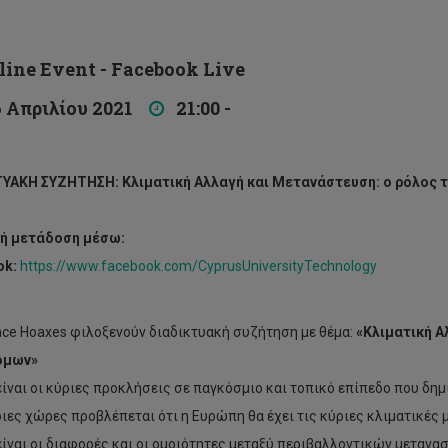
ne Event - Facebook Live
Απριλίου 2021
21:00 -
ΤΥΑΚΗ ΣΥΖΗΤΗΣΗ:
Κλιματική Αλλαγή και Μετανάστευση: ο ρόλος 
ή μετάδοση μέσω:
ok:
https://www.facebook.com/CyprusUniversityTechnology
nce Hoaxes φιλοξενούν διαδικτυακή συζήτηση με θέμα:
«Κλιματική Α
όμων»
 είναι οι κύριες προκλήσεις σε παγκόσμιο και τοπικό επίπεδο που δημ
οιες χώρες προβλέπεται ότι η Ευρώπη θα έχει τις κύριες κλιματικές 
 είναι οι διαφορές και οι ομοιότητες μεταξύ περιβαλλοντικών μεταν