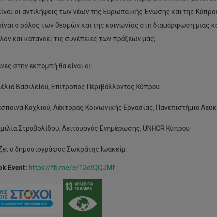
 είναι οι αντιλήψεις των νέων της Ευρωπαϊκής Ένωσης και της Κύπρου
 είναι ο ρόλος των θεσμών και της κοινωνίας στη διαμόρφωση μιας 
λον και κατανοεί τις συνέπειες των πράξεων μας;
νες στην εκπομπή θα είναι οι:
έλια Βασιλείου, Επίτροπος Περιβάλλοντος Κύπρου
σποινα Κοχλιού, Λέκτορας Κοινωνικής Εργασίας, Πανεπιστήμιο Λευ
μιλία Στροβολίδου, Λειτουργός Ενημέρωσης, UNHCR Κύπρου
ζει ο δημοσιογράφος Σωκράτης Ιωακείμ.
k Event:
https://fb.me/e/12otQQJMf