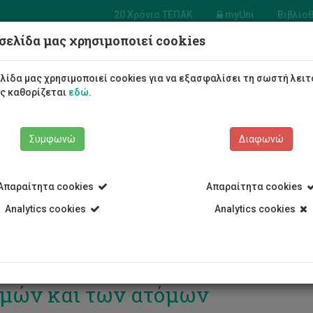
20 Χρόνια ΤΕΠΑΚ
myUni
Βιβλιο
σελίδα μας χρησιμοποιεί cookies
Φοιτητές/τριες
Σπουδές
λίδα μας χρησιμοποιεί cookies για να εξασφαλίσει τη σωστή λειτ
ως καθορίζεται
εδώ
.
Συμφωνώ
Διαφωνώ
Απαραίτητα cookies
Απαραίτητα cookies
Analytics cookies
Analytics cookies
ματική Αλλαγή και Μετανάστευ
μών και των ατόμων