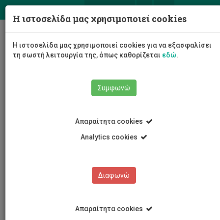
ΕΛ
EN
Η ιστοσελίδα μας χρησιμοποιεί cookies
Togg
Η ιστοσελίδα μας χρησιμοποιεί cookies για να εξασφαλίσει
navig
τη σωστή λειτουργία της, όπως καθορίζεται
εδώ
.
Συμφωνώ
Εκδηλώσεις
Λεπτομέρειες εκδήλωσης
Απαραίτητα cookies
Analytics cookies
Διαφωνώ
ΕΚΔΗΛΩΣΕΙΣ
Ημερολόγιο Εκδηλώσεων
Απαραίτητα cookies
Κρατήσεις αιθουσών