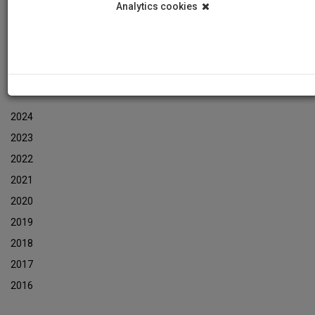
Analytics cookies
Εκδηλώσεις
Αρχείο Ενημερωτικών Δελτίων Εκδηλώσεων
ΑΡΧΕΙΟ ΕΚΔΗΛΩΣΕΩΝ
2024
2023
2022
2021
2020
2019
2018
2017
2016