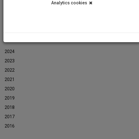
Analytics cookies
Εκδηλώσεις
Αρχείο Ενημερωτικών Δελτίων Εκδηλώσεων
ΑΡΧΕΙΟ ΕΚΔΗΛΩΣΕΩΝ
2024
2023
2022
2021
2020
2019
2018
2017
2016