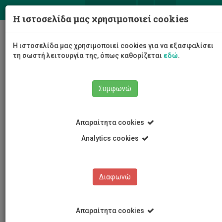
ΕΛ
EN
Η ιστοσελίδα μας χρησιμοποιεί cookies
Togg
Η ιστοσελίδα μας χρησιμοποιεί cookies για να εξασφαλίσει
navig
τη σωστή λειτουργία της, όπως καθορίζεται
εδώ
.
Συμφωνώ
Εκδηλώσεις
Λεπτομέρειες εκδήλωσης
Απαραίτητα cookies
Analytics cookies
Διαφωνώ
ΕΚΔΗΛΩΣΕΙΣ
Ημερολόγιο Εκδηλώσεων
Απαραίτητα cookies
Κρατήσεις αιθουσών