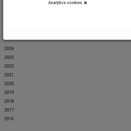
Analytics cookies
Εκδηλώσεις
Αρχείο Ενημερωτικών Δελτίων Εκδηλώσεων
ΑΡΧΕΙΟ ΕΚΔΗΛΩΣΕΩΝ
2024
2023
2022
2021
2020
2019
2018
2017
2016