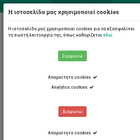
ΕΛ
EN
Η ιστοσελίδα μας χρησιμοποιεί cookies
Togg
Η ιστοσελίδα μας χρησιμοποιεί cookies για να εξασφαλίσει
navig
τη σωστή λειτουργία της, όπως καθορίζεται
εδώ
.
Συμφωνώ
Εκδηλώσεις
Λεπτομέρειες εκδήλωσης
Απαραίτητα cookies
Analytics cookies
Διαφωνώ
ΕΚΔΗΛΩΣΕΙΣ
Ημερολόγιο Εκδηλώσεων
Απαραίτητα cookies
Κρατήσεις αιθουσών