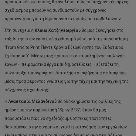
προσωπικές εμπειρίες, θα αναλύσει πώς οι διαχρονικές αρχές
σχεδιασμού μπορούν να συνδυαστούν με σύγχρονες
προσεγγίσεις για τη δημιουργία ιστοριών που καθηλώνουν.
Στη συνέχεια η
Κλειώ Χατζηγεωργίου
θα μας ξεναγήσει στο
ταξίδι της στον εκδοτικό σχεδιασμό μέσα από την παρουσίαση
"From Grid to Print: Πέντε Χρόνια Εξερεύνησης του Εκδοτικού
Σχεδιασμού". Μέσω μιας προσεκτικά επιμελημένης επιλογής
έργων – πειραματικά έργα και δημοσιεύσεις – εξετάζει τη
συνύπαρξη τυπογραφίας, διάταξης και αφήγησης σε διάφορα
μέσα, προσφέροντας γνώσεις για την τέχνη και την τεχνική της
σύγχρονης σχεδίασης.
Η
Αναστασία Μελανδινού
θα ολοκληρώσει τις ομιλίες της
ημέρας με την παρουσίασή "Spicy BTS", όπου θα μας
παρουσιάσει πώς να σχεδιάζουμε οπτικές ταυτότητες
βασισμένες στην κίνηση και γιατί η κατανόηση των εργαλείων
είναι καθοριστική για το σύγχρονο δημιουργικό περιβάλλον.