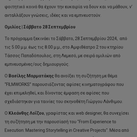
φοιτητικό κοινό θα έχουν την ευκαιρία να δουν και να μάθουν, ν’
ανταλλάξουν γνώσεις, ιδέες και να εμπνευστούν.
Ομιλίες | Σάββατο 28 Σεπτεμβρίου
Το πρόγραμμα ξεκινάει το Σάββατο, 28 Σεπτεμβρίου 2024, από
τις 5.00 μ.μ. έως τις 8.00 μ.μ., στο Αμφιθέατρο 2 του κτηρίου
Τάσσος Παπαδόπουλος, στη Λεμεσό, με σειρά ομιλιών από
εμπνευσμένες/ους δημιουργούς.
Ο
Βασίλης Μαρματάκης
θα ανοίξει τη συζήτηση με θέμα
“FILMWORKS” παρουσιάζοντας αφίσες κινηματογράφου που
έχει επιμεληθεί, και δίνοντας έμφαση σε αφίσες που
σχεδιάστηκαν για ταινίες του σκηνοθέτη Γιώργου Λάνθιμου.
Ο
Κλεάνθης Λοΐζου
, γραφίστας και web designer, θα συνεχίσει
τη συζήτηση με την παρουσίασή του "From Experience to
Execution: Mastering Storytelling in Creative Projects". Μέσα από