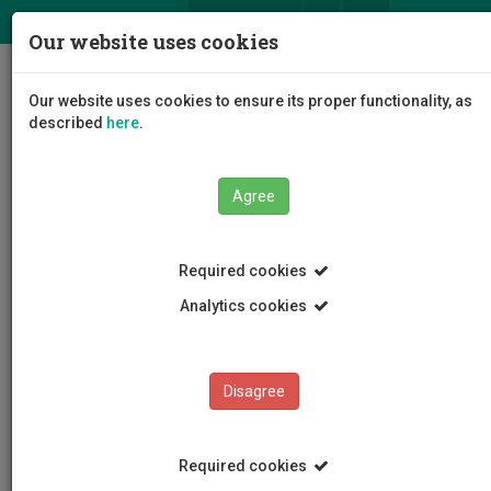
ΕΛ
EN
Our website uses cookies
Togg
Our website uses cookies to ensure its proper functionality, as
navig
described
here
.
Agree
Events
Event Details
Required cookies
Analytics cookies
Disagree
EVENTS
Events Calendar
Required cookies
Room Reservation