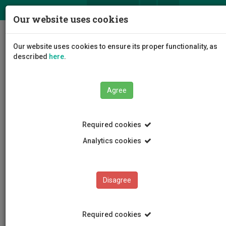
ΕΛ
EN
Our website uses cookies
Togg
Our website uses cookies to ensure its proper functionality, as
navig
described
here
.
Agree
Events
Event Details
Required cookies
Analytics cookies
Disagree
EVENTS
Events Calendar
Required cookies
Room Reservation