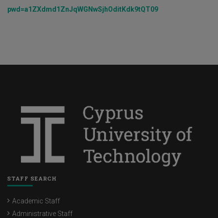
pwd=a1ZXdmd1ZnJqWGNwSjhOditKdk9tQT09
STAFF SEARCH
Academic Staff
Administrative Staff