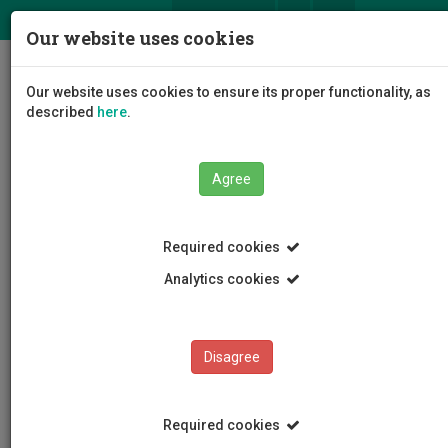
ΕΛ
EN
Our website uses cookies
Togg
Our website uses cookies to ensure its proper functionality, as
navig
described
here
.
Agree
Events
Event Details
Required cookies
Analytics cookies
Disagree
EVENTS
Events Calendar
Required cookies
Room Reservation