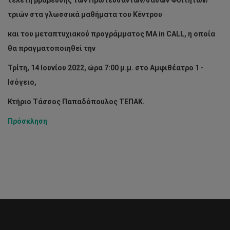
τελετή βράβευσης των Πρωτευσάντων/σασών Φοιτητών/
τριών στα γλωσσικά μαθήματα του Κέντρου
και του μεταπτυχιακού προγράμματος ΜΑ
in CALL
, η οποία
θα πραγματοποιηθεί την
Τρίτη, 14
Ιουνίου 2022, ώρα 7:00 μ.μ. στο Αμφιθέατρο 1 -
Ισόγειο,
Κτήριο Τάσσος Παπαδόπουλος ΤΕΠΑΚ.
Πρόσκληση